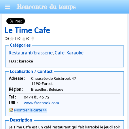
Rencontre du temps
Le Time Cafe
(0)
|
(0)
(0)
Catégories
Restaurant/brasserie
Café
Karaoké
,
,
Tags : karaoké
Localisation / Contact
Adresse :
Chaussée de Ruisbroek 47
1190
-
Forest
Région :
Bruxelles,
Belgique
Tel :
0474 85 45 72
URL :
www.facebook.com
Montrer la carte
>>
Description
Le Time Cafe est un café restaurant qui fait karaoké le jeudi soir