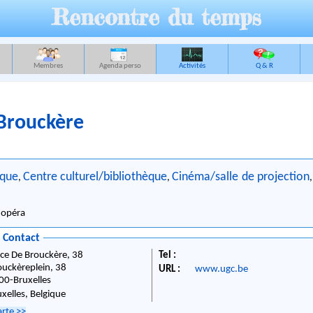
Rencontre du temps
Membres
Agenda perso
Activités
Q & R
Brouckère
ique
Centre culturel/bibliothèque
Cinéma/salle de projection
,
,
, opéra
/ Contact
ace De Brouckère, 38
Tel :
ouckèreplein, 38
URL :
www.ugc.be
00
-
Bruxelles
uxelles,
Belgique
arte
>>