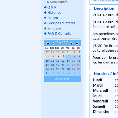
♣ Nouveautés
♣
Q & R
Description
♣
Histoires
L'UGC De Brouckè
♣
Forum
L'UGC De Brouck
♣
Groupes d'intérêt
à moindre coût.
♣
Sondage
♣
FAQ & Conseils
Les premières s
avant-première q
Aou 2026
L'UGC De Brouck
Lu
Ma
Me
Je
Ve
Sa
Di
culturel belge a
27
28
29
30
31
1
2
3
4
5
6
7
8
9
Pour voir le pr
10
11
12
13
14
15
16
faciles d'utilisa
17
18
19
20
21
22
23
24
25
26
27
28
29
30
Horaires / in
31
1
2
3
4
5
6
Aujourd'hui
Lundi
11
Mardi
11
Mercredi
11
Jeudi
11
Vendredi
11
Samedi
11
Dimanche
11