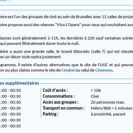
re est l'un des groupes de ciné au sein de Bruxelles avec 12 salles de proje
ère propose aussi des séances "Viva L'Opera" pour ceux qui souhaitent ass
éances sont généralement à 11h, les dernières à 22h sauf certaines soirée
ui peuvent littéralement durer toute la nuit.
ère a aussi une grande salle, le Grand Eldorado (salle 7) qui est classé
vec un décor style opéra justement.
ogramme, il existe d'autres alternatives que le site de l'UGC et qui peuve
tion ou plus claires comme le site de
Cinebel
ou celui de
Cinenews
.
fos supplémentaires
:00 - 00:30
Coût d'accès :
< 10€
:00 - 00:30
Consommations :
Cher
:00 - 00:30
Accès aux groupes :
20 personnes max.
:00 - 00:30
Transport en commun :
Métro/RER < 5 minu
:00 - 00:30
Parking :
à proximité, payant
:00 - 00:30
:00 - 00:30