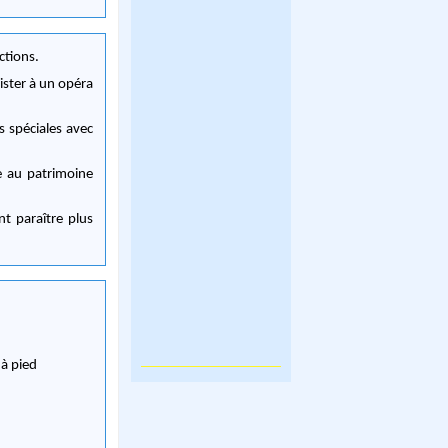
ctions.
ister à un opéra
s spéciales avec
e au patrimoine
nt paraître plus
tes à pied