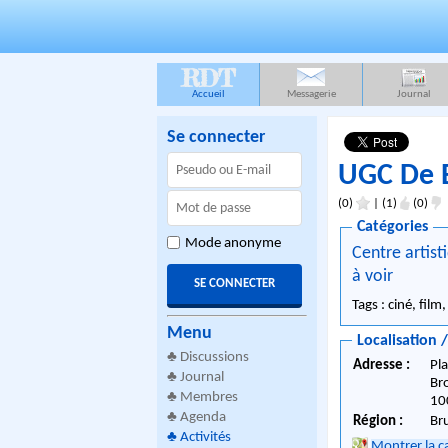
RDT
Accueil
Messagerie
Journal
Se connecter
UGC De 
(0)
|
(1)
(0)
Catégories
Mode anonyme
Centre artist
à voir
Tags : ciné, film
Menu
Localisation 
♣
Discussions
Adresse :
Pl
♣
Journal
Br
♣
Membres
10
♣
Agenda
Région :
Br
♣
Activités
Montrer la c