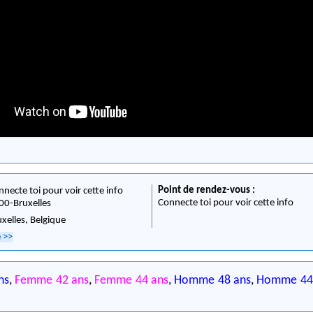
Point de rendez-vous :
nnecte toi pour voir cette info
Connecte toi pour voir cette info
00
-
Bruxelles
uxelles,
Belgique
e
>>
ns
,
Femme 42 ans
,
Femme 44 ans
,
Homme 48 ans
,
Homme 44