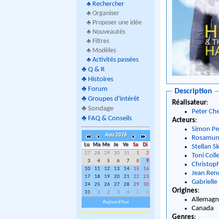
♣
Rechercher
♣ Organiser
♣ Proposer une idée
♣ Nouveautés
♣ Filtres
♣ Modèles
♣
Activités passées
♣
Q & R
♣
Histoires
♣
Forum
Description
♣
Groupes d'intérêt
Réalisateur
:
♣
Sondage
Peter Ch
♣
FAQ & Conseils
Acteurs
:
Simon P
Aou 2026
Rosamun
Lu
Ma
Me
Je
Ve
Sa
Di
Stellan S
27
28
29
30
31
1
2
Toni Coll
3
4
5
6
7
8
9
Christop
10
11
12
13
14
15
16
Jean Ren
17
18
19
20
21
22
23
Gabrielle
24
25
26
27
28
29
30
Origines
:
31
1
2
3
4
5
6
Allemag
Aujourd'hui
Canada
Genres
: