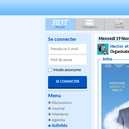
RDT
Accueil
Messagerie
Journal
Se connecter
Mercredi 19 Nov
Hector et
Organisate
Infos
Mode anonyme
Menu
♣
Discussions
♣
Journal
♣
Membres
♣
Agenda
♣
Activités