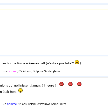
 très bonne fin de soirée au Loft (n'est-ce pas Julia?!
).
 - une
femme
, 35-45 ans, Belgique/Auderghem
unions qui ne finissent jamais à l’heure !
lm était bon.
 - un
homme
, 44 ans, Belgique/Woluwe-Saint-Pierre