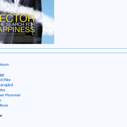
elsom
egg
d Pike
karsgård
ette
her Plummer
o
 Rose
ne