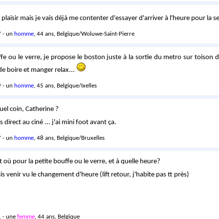
 plaisir mais je vais déjà me contenter d'essayer d'arriver à l'heure pour la 
 - un
homme
, 44 ans, Belgique/Woluwe-Saint-Pierre
ffe ou le verre, je propose le boston juste à la sortie du metro sur toison d
de boire et manger relax...
 - un
homme
, 45 ans, Belgique/Ixelles
uel coin, Catherine ?
s direct au ciné ... j'ai mini foot avant ça.
 - un
homme
, 48 ans, Belgique/Bruxelles
 où pour la petite bouffe ou le verre, et à quelle heure?
sais venir vu le changement d'heure (lift retour, j'habite pas tt près)
 - une
femme
, 44 ans, Belgique