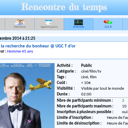
Rencontre du temps
Membres
Agenda perso
Activités
Q & R
embre 2014 à 21:25
 la recherche du bonheur @ UGC T d'or
ur :
Homme 45 ans
Activité :
Public
Catégorie :
ciné/film/tv
Tags :
ciné, film
Coût :
< 10€
Visibilité :
Visible par tout le monde
Durée :
02:00
Nbre de participants minimum :
2
Nbre de participants maximum :
10
Inscription à plusieurs possible :
oui
Limite d'inscription :
Heure de l'a
Limite de désinscription :
Heure de l'a