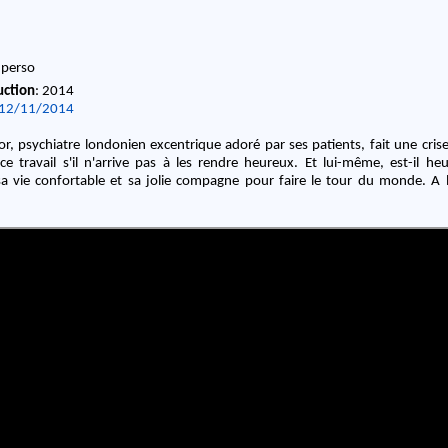
e
uction
: 2014
12/11/2014
r, psychiatre londonien excentrique adoré par ses patients, fait une crise 
e travail s'il n'arrive pas à les rendre heureux. Et lui-même, est-il he
a vie confortable et sa jolie compagne pour faire le tour du monde. A 