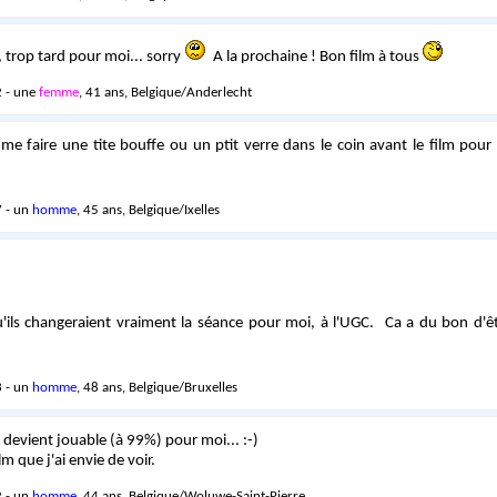
trop tard pour moi... sorry
A la prochaine ! Bon film à tous
 - une
femme
, 41 ans, Belgique/Anderlecht
me faire une tite bouffe ou un ptit verre dans le coin avant le film pour
 - un
homme
, 45 ans, Belgique/Ixelles
'ils changeraient vraiment la séance pour moi, à l'UGC. Ca a du bon d'êt
 - un
homme
, 48 ans, Belgique/Bruxelles
 devient jouable (à 99%) pour moi... :-)
ilm que j'ai envie de voir.
 - un
homme
, 44 ans, Belgique/Woluwe-Saint-Pierre