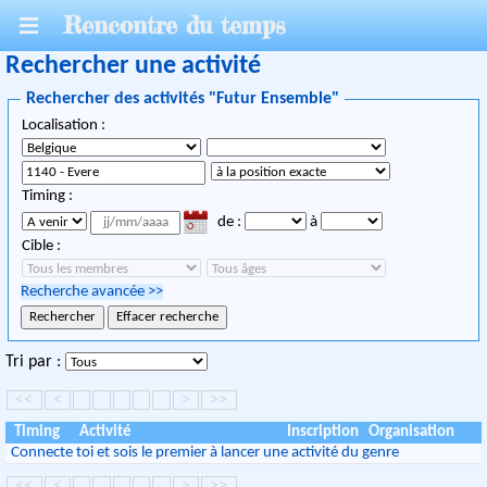
Rencontre du temps
Rechercher une activité
Rechercher des activités "Futur Ensemble"
Localisation :
Timing :
de :
à
Cible :
Recherche avancée
>>
Tri par :
<<
<
>
>>
Timing
Activité
Inscription
Organisation
Connecte toi et sois le premier à lancer une activité du genre
<<
<
>
>>