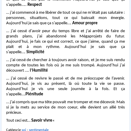
s’appelle…..
Respect
… j’ai commencé à me libérer de tout ce qui ne m’était pas salutaire :
personnes, situations, tout ce qui baissait mon énergie.
Aujourd’hui je sais que ça s’appelle….
Amour propre
… j’ai cessé d’avoir peur du temps libre et j’ai arrêté de faire de
grands plans, j’ai abandonné les Mégaprojets du futur.
Aujourd’hui, je fais ce qui est correct, ce que j’aime, quand ça me
plaît et à mon rythme. Aujourd’hui je sais que ça
s’appelle….
Simplicité
… j’ai cessé de chercher à toujours avoir raison, et je me suis rendu
compte de toutes les fois où je me suis trompé. Aujourd’hui j’ai
découvert ….
l’Humilité
… j’ai cessé de revivre le passé et de me préoccuper de l’avenir.
Aujourd’hui, je vis au présent, là où toute la vie se passe.
Aujourd’hui je vis une seule journée à la fois. Et ça
s’appelle….
Plénitude
… j’ai compris que ma tête pouvait me tromper et me décevoir. Mais
si je la mets au service de mon coeur, elle devient un allié très
précieux.
Tout ceci est…
Savoir vivre
«
Catégorie
soi
-
sentimentale