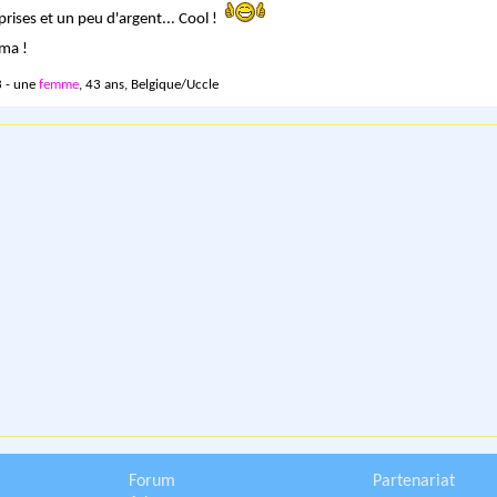
prises et un peu d'argent... Cool !
ma !
 - une
femme
, 43 ans, Belgique/Uccle
Forum
Partenariat