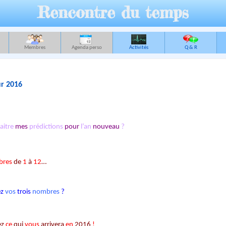
Rencontre du temps
Membres
Agenda perso
Activités
Q & R
ur 2016
aitre
mes
prédictions
pour
l’an
nouveau
?
bres
de
1
à
12
…
ez
vos
trois
nombres
?
ez
ce
qui
vous
arrivera
en
2016
!