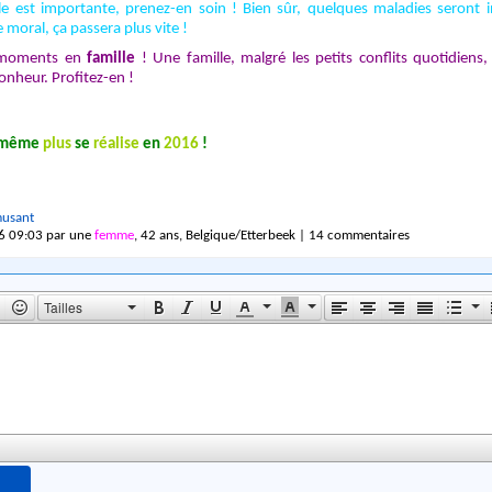
le est importante, prenez-en soin ! Bien sûr, quelques maladies seront 
 moral, ça passera plus vite !
 moments en
famille
! Une famille, malgré les petits conflits quotidiens,
nheur. Profitez-en !
m
ê
m
e
p
l
u
s
s
e
r
é
a
l
i
s
e
e
n
2
0
1
6
!
usant
6 09:03 par une
femme
, 42 ans, Belgique/Etterbeek | 14 commentaires
Tailles