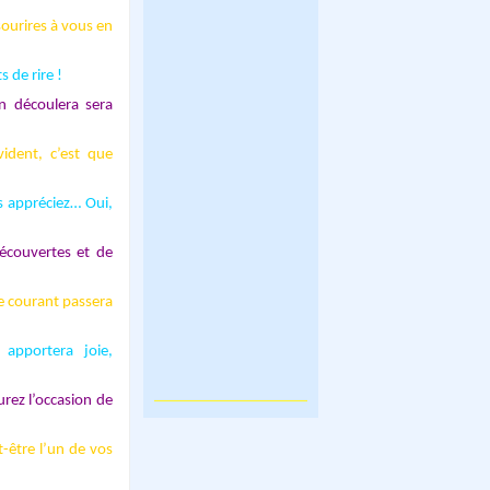
sourires à vous en
 de rire !
en découlera sera
dent, c’est que
s appréciez… Oui,
écouvertes et de
le courant passera
 apportera joie,
urez l’occasion de
t-être l’un de vos