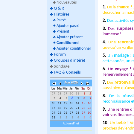
♣ Nouveautés
1.
De la
chance
! 
♣
Q & R
décrocher la mâch
♣
Histoires
♣
Passé
2.
Des activités 
♣
Ajouter passé
3.
Des
surprises
♣
Présent
immense !
♣
Ajouter présent
4.
Une
rencont
♣
Conditionnel
quelqu’un va illu
♣
Ajouter conditionnel
♣
Forum
5.
Un
mariage
! 
♣
Groupes d'intérêt
cette année, un m
♣
Sondage
6.
Un
voyage
! L
♣
FAQ & Conseils
l’émerveillement 
7.
Des
retrouvail
Aou 2026
aussi bien qu’ava
Lu
Ma
Me
Je
Ve
Sa
Di
27
28
29
30
31
1
2
8.
De la
réussi
3
4
5
6
7
8
9
reconnaissance et
10
11
12
13
14
15
16
17
18
19
20
21
22
23
9.
Une rentrée d’
24
25
26
27
28
29
30
voir vos finances
31
1
2
3
4
5
6
10.
Un
bébé
! Vo
Aujourd'hui
proches deviendra