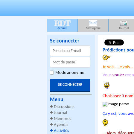
RDT
Accueil
Messagerie
Journal
Se connecter
Prédictions po
J
e
v
o
i
s
…
J
e
v
o
i
s
…
Mode anonyme
Vous
voulez
conn
Choisissez
3
nom
Menu
♣
Discussions
♣
Journal
Ça
y
est
,
vous
av
♣
Membres
♣
Agenda
♣
Activités
…
Alors
,
découvr