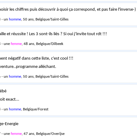
hoisir les chiffres puis découvrir à quoi ça correspond, et pas faire l'inverse-)
 - un
homme
, 50 ans, Belgique/Saint-Gilles
le et réussite ! Les 3 sont-ils liés ? Si oui j'invite tout rdt !!!
 - une
femme
, 48 ans, Belgique/Dilbeek
t négatif dans cette liste, c'est cool !!!
aventure..programme alléchant.
 - un
homme
, 50 ans, Belgique/Saint-Gilles
bébé
it exact...
 - un
homme
, Belgique/Forest
ge-Energie
 - une
femme
, 47 ans, Belgique/Overijse