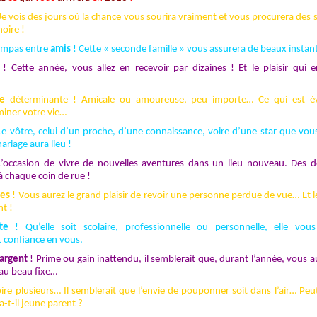
Je vois des jours où la chance vous sourira vraiment et vous procurera des 
oire !
sympas entre
amis
! Cette « seconde famille » vous assurera de beaux instants
! Cette année, vous allez en recevoir par dizaines ! Et le plaisir qui 
re
déterminante ! Amicale ou amoureuse, peu importe… Ce qui est évi
miner votre vie…
Le vôtre, celui d’un proche, d’une connaissance, voire d’une star que vou
ariage aura lieu !
’occasion de vivre de nouvelles aventures dans un lieu nouveau. Des d
à chaque coin de rue !
les
! Vous aurez le grand plaisir de revoir une personne perdue de vue… Et 
nt !
te
! Qu’elle soit scolaire, professionnelle ou personnelle, elle vous
 confiance en vous.
argent
! Prime ou gain inattendu, il semblerait que, durant l’année, vous a
 au beau fixe…
ire plusieurs… Il semblerait que l’envie de pouponner soit dans l’air… Peu
-t-il jeune parent ?