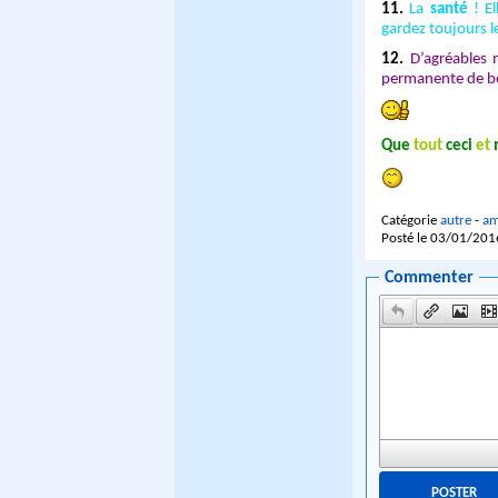
11.
La
santé
! El
gardez toujours le
12.
D’agréables
permanente de bo
Q
u
e
t
o
u
t
c
e
c
i
e
t
Catégorie
autre
-
am
Posté le 03/01/201
Commenter