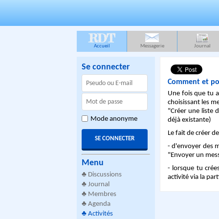
RDT
Accueil
Messagerie
Journal
Se connecter
Comment et pou
Une fois que tu a
choisissant les m
"Créer une liste d
Mode anonyme
déjà existante)
Le fait de créer d
- d'envoyer des m
"Envoyer un messa
Menu
- lorsque tu crée
♣
Discussions
activité via la pa
♣
Journal
♣
Membres
♣
Agenda
♣
Activités