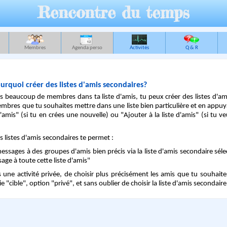
Rencontre du temps
Membres
Agenda perso
Activités
Q & R
rquoi créer des listes d'amis secondaires?
s beaucoup de membres dans ta liste d'amis, tu peux créer des listes d'am
embres que tu souhaites mettre dans une liste bien particulière et en appu
'amis" (si tu en crées une nouvelle) ou "Ajouter à la liste d'amis" (si tu ve
es listes d'amis secondaires te permet :
essages à des groupes d'amis bien précis via la liste d'amis secondaire sé
ge à toute cette liste d'amis"
s une activité privée, de choisir plus précisément les amis que tu souhaite
rtie "cible", option "privé", et sans oublier de choisir la liste d'amis secondai