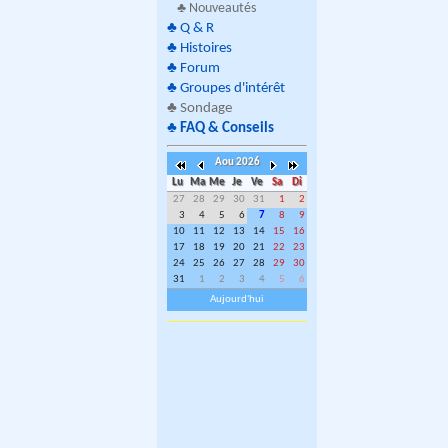
♣ Nouveautés
♣
Q & R
♣
Histoires
♣
Forum
♣
Groupes d'intérêt
♣
Sondage
♣
FAQ & Conseils
Aou 2026
Lu
Ma
Me
Je
Ve
Sa
Di
27
28
29
30
31
1
2
3
4
5
6
7
8
9
10
11
12
13
14
15
16
17
18
19
20
21
22
23
24
25
26
27
28
29
30
31
1
2
3
4
5
6
Aujourd'hui