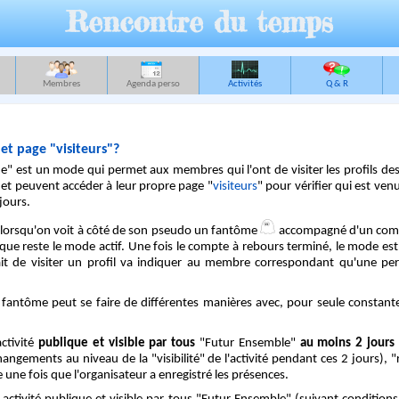
Rencontre du temps
Membres
Agenda perso
Activités
Q & R
t page "visiteurs"?
" est un mode qui permet aux membres qui l'ont de visiter les profils d
 et peuvent accéder à leur propre page "
visiteurs
" pour vérifier qui est venu 
 jours.
f lorsqu'on voit à côté de son pseudo un fantôme
accompagné d'un comp
que reste le mode actif. Une fois le compte à rebours terminé, le mode es
fait de visiter un profil va indiquer au membre correspondant qu'une p
antôme peut se faire de différentes manières avec, pour seule constante, 
ctivité
publique et visible par tous
"Futur Ensemble"
au moins 2 jours 
angements au niveau de la "visibilité" de l'activité pendant ces 2 jours), 
ne fois que l'organisateur a enregistré les présences.