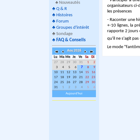
- Participer à un
♣ Nouveautés
organisateurs ci-
♣
Q & R
les présences
♣
Histoires
- Raconter une h
♣
Forum
+-10 lignes, la p
♣
Groupes d'intérêt
rapporte 2 jours 
♣
Sondage
qu'il ne s'agit pa
♣
FAQ & Conseils
Le mode "fantôme"
Aou 2026
Lu
Ma
Me
Je
Ve
Sa
Di
27
28
29
30
31
1
2
3
4
5
6
7
8
9
10
11
12
13
14
15
16
17
18
19
20
21
22
23
24
25
26
27
28
29
30
31
1
2
3
4
5
6
Aujourd'hui