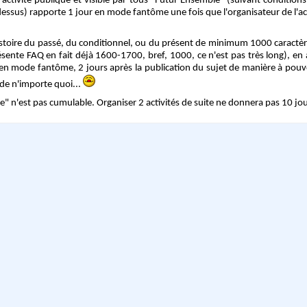
e activité publique et visible par tous "Futur Ensemble" (suivant conditions
dessus) rapporte 1 jour en mode fantôme une fois que l'organisateur de l'act
istoire du passé, du conditionnel, ou du présent de minimum 1000 caractèr
résente FAQ en fait déjà 1600-1700, bref, 1000, ce n'est pas très long), e
en mode fantôme, 2 jours après la publication du sujet de manière à pouvo
s de n'importe quoi...
 n'est pas cumulable. Organiser 2 activités de suite ne donnera pas 10 jou