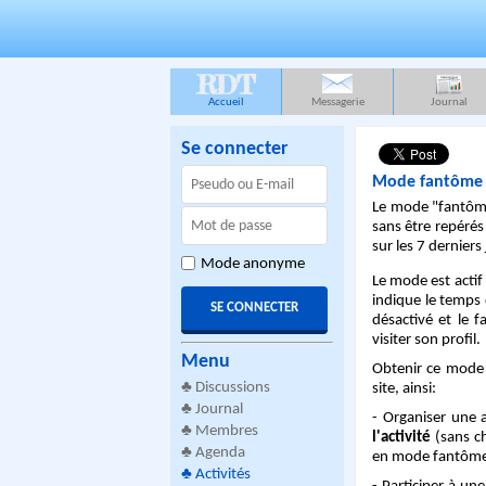
RDT
Accueil
Messagerie
Journal
Se connecter
Mode fantôme e
Le mode "fantôme
sans être repérés
sur les 7 derniers
Mode anonyme
Le mode est acti
indique le temps 
désactivé et le 
visiter son profil.
Menu
Obtenir ce mode f
♣
Discussions
site, ainsi:
♣
Journal
- Organiser une a
♣
Membres
l'activité
(sans ch
♣
Agenda
en mode fantôme u
♣
Activités