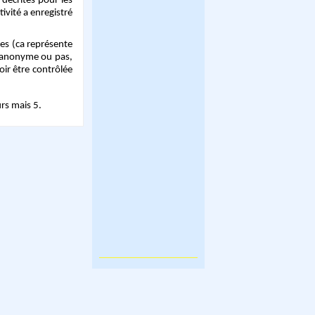
 décrites pour les
ivité a enregistré
es (ca représente
n anonyme ou pas,
ir être contrôlée
rs mais 5.