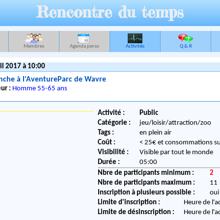
Rencontre du temps
Membres
Agenda perso
Activités
Q & R
il 2017 à 10:00
nche à l'AventureParc de Wavre
ur :
Homme 55-65 ans
Activité :
Public
Catégorie :
jeu/loisir/attraction/zoo
Tags :
en plein air
Coût :
< 25€ et consommations s
Visibilité :
Visible par tout le monde
Durée :
05:00
Nbre de participants minimum :
2
Nbre de participants maximum :
11
Inscription à plusieurs possible :
oui
Limite d'inscription :
Heure de l'a
Limite de désinscription :
Heure de l'a