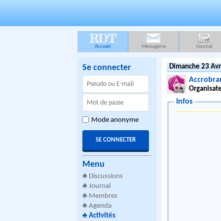
RDT
Accueil
Messagerie
Journal
Se connecter
Dimanche 23 Avr
Accrobra
Organisate
Infos
Mode anonyme
Menu
♣
Discussions
♣
Journal
♣
Membres
♣
Agenda
♣
Activités