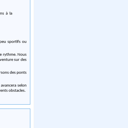
ns à la
peu sportifs ou
 de rythme. Nous
aventure sur des
ersons des ponts
 avancera selon
rents obstacles.