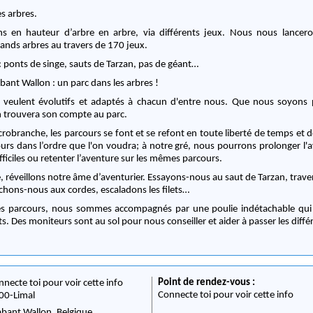
s arbres.
s en hauteur d’arbre en arbre, via différents jeux. Nous nous lancero
ands arbres au travers de 170 jeux.
ponts de singe, sauts de Tarzan, pas de géant…
ant Wallon : un parc dans les arbres !
e veulent évolutifs et adaptés à chacun d'entre nous. Que nous soyons 
n trouvera son compte au parc.
ccrobranche, les parcours se font et se refont en toute liberté de temps et
ours dans l’ordre que l'on voudra; à notre gré, nous pourrons prolonger l'
fficiles ou retenter l’aventure sur les mêmes parcours.
e, réveillons notre âme d’aventurier. Essayons-nous au saut de Tarzan, trav
ochons-nous aux cordes, escaladons les filets…
es parcours, nous sommes accompagnés par une poulie indétachable qui
Des moniteurs sont au sol pour nous conseiller et aider à passer les diffé
Point de rendez-vous :
nnecte toi pour voir cette info
Connecte toi pour voir cette info
00
-
Limal
abant Wallon,
Belgique