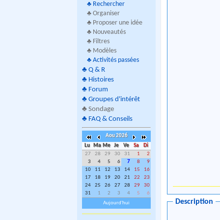
♣
Rechercher
♣ Organiser
♣ Proposer une idée
♣ Nouveautés
♣ Filtres
♣ Modèles
♣
Activités passées
♣
Q & R
♣
Histoires
♣
Forum
♣
Groupes d'intérêt
♣
Sondage
♣
FAQ & Conseils
Aou 2026
Lu
Ma
Me
Je
Ve
Sa
Di
27
28
29
30
31
1
2
3
4
5
6
7
8
9
10
11
12
13
14
15
16
17
18
19
20
21
22
23
24
25
26
27
28
29
30
31
1
2
3
4
5
6
Description
Aujourd'hui