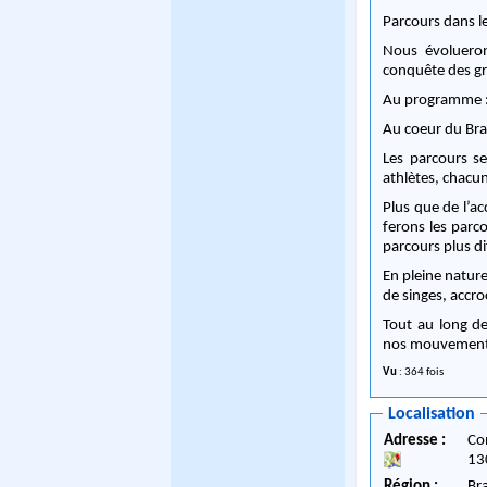
Parcours dans le
Nous évolueron
conquête des gr
Au programme : 
Au coeur du Brab
Les parcours s
athlètes, chacu
Plus que de l’a
ferons les parc
parcours plus di
En pleine natur
de singes, accr
Tout au long d
nos mouvements. 
Vu
: 364 fois
Localisation
Adresse :
Co
13
Région :
Br