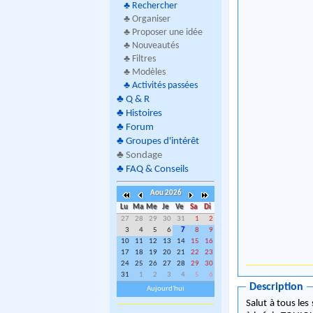
♣
Rechercher
♣ Organiser
♣ Proposer une idée
♣ Nouveautés
♣ Filtres
♣ Modèles
♣
Activités passées
♣
Q & R
♣
Histoires
♣
Forum
♣
Groupes d'intérêt
♣
Sondage
♣
FAQ & Conseils
Aou 2026
Lu
Ma
Me
Je
Ve
Sa
Di
27
28
29
30
31
1
2
3
4
5
6
7
8
9
10
11
12
13
14
15
16
17
18
19
20
21
22
23
24
25
26
27
28
29
30
31
1
2
3
4
5
6
Description
Aujourd'hui
Salut à tous les sportifs et moins spor