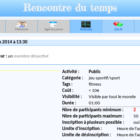
Rencontre du temps
Membres
Agenda perso
Activités
Q & R
n 2014 à 13:30
ur :
un
membre désactivé
Activité :
Public
Catégorie :
jeu sportif/sport
Tags :
fitness
Coût :
< 10€
Visibilité :
Visible par tout le monde
Durée :
01:00
Nbre de participants minimum :
2
Nbre de participants maximum :
50
Inscription à plusieurs possible :
oui
Limite d'inscription :
Heure de l'a
Limite de désinscription :
Heure de l'a