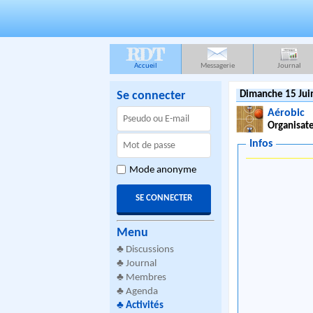
RDT
Accueil
Messagerie
Journal
Se connecter
Dimanche 15 Jui
Aérobic
Organisate
Infos
Mode anonyme
Menu
♣
Discussions
♣
Journal
♣
Membres
♣
Agenda
♣
Activités