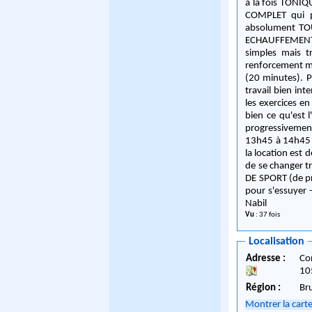
à la fois TONIQUE, MOUVEM
COMPLET qui p
absolument TOUS VO
ECHAUFFEMENTS
simples mais t
renforcement m
(20 minutes). P
travail bien intensif :-) Séance adressée à la fois aux DEBUTANTS, INTER
les exercices en fonction de chacun. Voici une
bien ce qu'est l'aér
progressivement augmen
13h45 à 14h45 d
la location est 
de se changer tranquillement avant 
DE SPORT (de pr
pour s'essuyer - B
Nabil
Vu
: 37 fois
Localisation
Adresse :
Co
10
Région :
Br
Montrer la cart