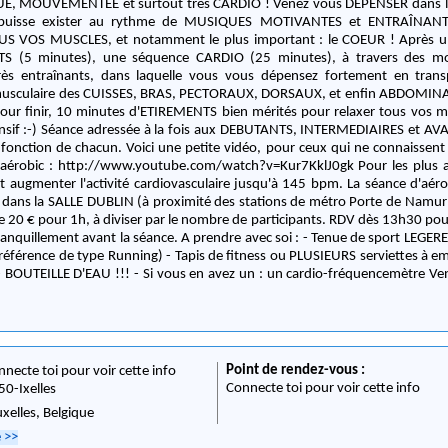
ENTEE et surtout très CARDIO ! Venez vous DEPENSER dans le sport LE PLUS
uisse exister au rythme de MUSIQUES MOTIVANTES et ENTRAÎNANTES
S MUSCLES, et notamment le plus important : le COEUR ! Après une petite partie
 (5 minutes), une séquence CARDIO (25 minutes), à travers des m
rès entraînants, dans laquelle vous vous dépensez fortement en transp
usculaire des CUISSES, BRAS, PECTORAUX, DORSAUX, et enfin ABDOMINA
our finir, 10 minutes d'ETIREMENTS bien mérités pour relaxer tous vos m
MEDIAIRES et AVANCES : j'adapte
 petite vidéo, pour ceux qui ne connaissent pas, qui illustre
obic : http://www.youtube.com/watch?v=Kur7KklJ0gk Pour les plus avancés : On va
ter l'activité cardiovasculaire jusqu'à 145 bpm. La séance d'aérobic aura lieu de
ans la SALLE DUBLIN (à proximité des stations de métro Porte de Namur 
de 20 € pour 1h, à diviser par le nombre de participants. RDV dès 13h30 pou
la séance. A prendre avec soi : - Tenue de sport LEGERE - CHAUSSURES
éférence de type Running) - Tapis de fitness ou PLUSIEURS serviettes à emp
OUTEILLE D'EAU !!! - Si vous en avez un : un cardio-fréquencemètre Venez nombreux !
Point de rendez-vous :
nnecte toi pour voir cette info
Connecte toi pour voir cette info
50
-
Ixelles
uxelles,
Belgique
e
>>