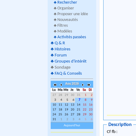
♣
Rechercher
♣ Organiser
♣ Proposer une idée
♣ Nouveautés
♣ Filtres
♣ Modèles
♣
Activités passées
♣
Q & R
♣
Histoires
♣
Forum
♣
Groupes d'intérêt
♣
Sondage
♣
FAQ & Conseils
Aou 2026
Lu
Ma
Me
Je
Ve
Sa
Di
27
28
29
30
31
1
2
3
4
5
6
7
8
9
10
11
12
13
14
15
16
17
18
19
20
21
22
23
24
25
26
27
28
29
30
31
1
2
3
4
5
6
Description
Aujourd'hui
Cf fb :