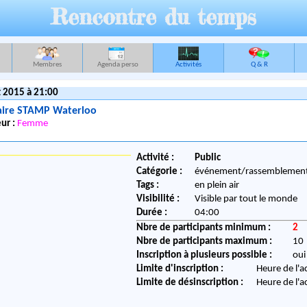
Rencontre du temps
Membres
Agenda perso
Activités
Q & R
t 2015 à 21:00
aire STAMP Waterloo
ur :
Femme
Activité :
Public
Catégorie :
événement/rassemblemen
Tags :
en plein air
Visibilité :
Visible par tout le monde
Durée :
04:00
Nbre de participants minimum :
2
Nbre de participants maximum :
10
Inscription à plusieurs possible :
oui
Limite d'inscription :
Heure de l'a
Limite de désinscription :
Heure de l'a