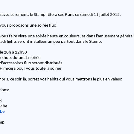
avez sûrement, le Stamp fêtera ses 9 ans ce samedi 11 juillet 2015.
 vous proposons une soirée fluo!
ous faire vivre une soirée haute en couleurs, et dans l'amusement généra
ack lights seront installées un peu partout dans le Stamp.
de 20h à 22h30
e shots durant la soirée
d'accessoires fluo seront distribués
H mixera pour vous toute la soirée
pris, ce soir-là, sortez vos habits qui vous mettrons le plus en valeur.
tions:
8
r.be
.be
amp