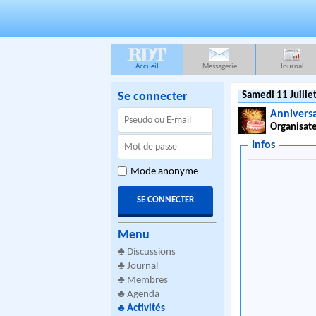
RDT
Accueil
Messagerie
Journal
Se connecter
Samedi 11 Juille
Annivers
Organisate
Infos
Mode anonyme
Menu
♣
Discussions
♣
Journal
♣
Membres
♣
Agenda
♣
Activités