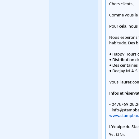
Chers clients,
Comme vous le s
Pour cela, nous
Nous espérons v
habitude. Des bl
• Happy Hours 
• Distribution d
• Des centaines 
• Deejay M.A.S.
Vous l'aurez com
Infos et réserva
- 0478/69.28.2
-
info@stampba
www.stampbar
L'équipe du St
Vu
: 12 fois