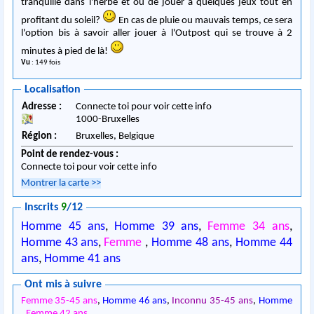
tranquille dans l'herbe et ou de jouer à quelques jeux tout en
profitant du soleil?
En cas de pluie ou mauvais temps, ce sera
l'option bis à savoir aller jouer à l'Outpost qui se trouve à 2
minutes à pied de là!
Vu
: 149 fois
Localisation
Adresse :
Connecte toi pour voir cette info
1000
-
Bruxelles
Région :
Bruxelles,
Belgique
Point de rendez-vous :
Connecte toi pour voir cette info
Montrer la carte
>>
Inscrits
9
/12
Homme 45 ans
,
Homme 39 ans
,
Femme 34 ans
,
Homme 43 ans
,
Femme
,
Homme 48 ans
,
Homme 44
ans
,
Homme 41 ans
Ont mis à suivre
Femme 35-45 ans
,
Homme 46 ans
,
Inconnu 35-45 ans
,
Homme
,
Femme 42 ans