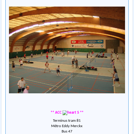
** ACC
S **
Terminus tram 81
Métro Eddy Merckx
Bus 47