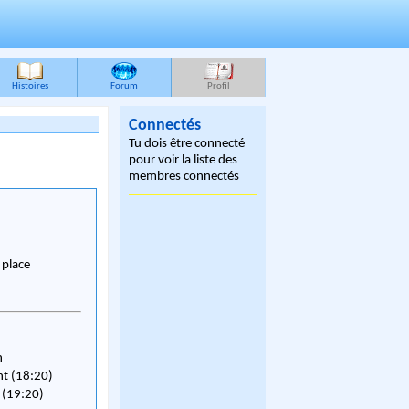
Histoires
Forum
Profil
Connectés
Tu dois être connecté
pour voir la liste des
membres connectés
r place
n
nt (18:20)
 (19:20)