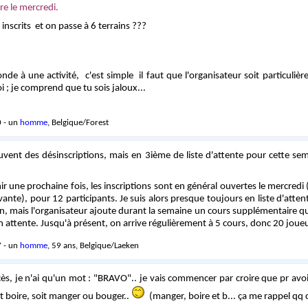
rire le mercredi.
inscrits et on passe à 6 terrains ???
de à une activité, c'est simple il faut que l'organisateur soit particuliè
 ; je comprend que tu sois jaloux...
 - un
homme
, Belgique/Forest
uvent des désinscriptions, mais en 3ième de liste d'attente pour cette sem
ir une prochaine fois, les inscriptions sont en général ouvertes le mercredi
vante), pour 12 participants. Je suis alors presque toujours en liste d'att
n, mais l'organisateur ajoute durant la semaine un cours supplémentaire qua
 attente. Jusqu'à présent, on arrive régulièrement à 5 cours, donc 20 joueu
 - un
homme
, 59 ans, Belgique/Laeken
cès, je n'ai qu'un mot : "BRAVO".. je vais commencer par croire que pr av
oit boire, soit manger ou bouger..
(manger, boire et b... ça me rappel qq 