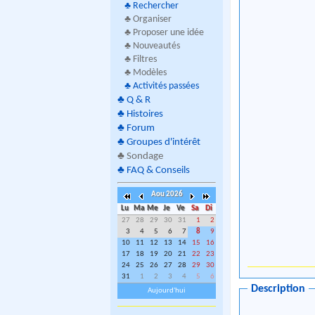
♣
Rechercher
♣ Organiser
♣ Proposer une idée
♣ Nouveautés
♣ Filtres
♣ Modèles
♣
Activités passées
♣
Q & R
♣
Histoires
♣
Forum
♣
Groupes d'intérêt
♣
Sondage
♣
FAQ & Conseils
Aou 2026
Lu
Ma
Me
Je
Ve
Sa
Di
27
28
29
30
31
1
2
3
4
5
6
7
8
9
10
11
12
13
14
15
16
17
18
19
20
21
22
23
24
25
26
27
28
29
30
31
1
2
3
4
5
6
Description
Aujourd'hui