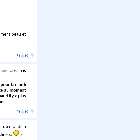
rement beau et
(5)
(0)
aine c'est pas
 (pour le mardi
ente au moment
nd il y a plus
rs.
(0)
(0)
oir du monde à
chose..
)