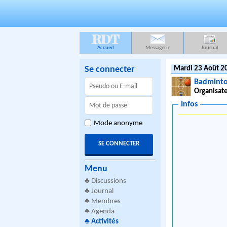
RDT
Accueil
Messagerie
Journal
Se connecter
Mardi 23 Août 2
Badminto
Organisate
Infos
Mode anonyme
Menu
♣
Discussions
♣
Journal
♣
Membres
♣
Agenda
♣
Activités