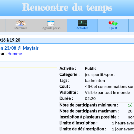
Rencontre du temps
Membres
Agenda perso
Activités
Q & R
016 à 19:20
n 23/08 @ Mayfair
ur :
Homme
Activité :
Public
Catégorie :
jeu sportif/sport
Tags :
badminton
Coût :
< 5€ et consommations su
Visibilité :
Visible par tout le monde
Durée :
02:20
Nbre de participants minimum :
16
Nbre de participants maximum :
20
Inscription à plusieurs possible :
no
Limite d'inscription :
1 heure ava
Limite de désinscription :
1 jour avant