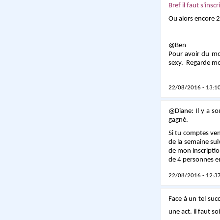
Bref il faut s'insc
Ou alors encore 2 
@Ben
Pour avoir du mon
sexy. Regarde moi
22/08/2016 - 13:10
@Diane: Il y a so
gagné.
Si tu comptes ven
de la semaine sui
de mon inscriptio
de 4 personnes en
22/08/2016 - 12:37
Face à un tel suc
une act. il faut s