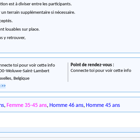
ation est à diviser entre les participants.
 un terrain supplémentaire si nécessaire.
ceptés.
nt louables sur place.
us y retrouver,
Point de rendez-vous :
nnecte toi pour voir cette info
Connecte toi pour voir cette info
00
-
Woluwe-Saint-Lambert
uxelles,
Belgique
e
>>
ns
,
Femme 35-45 ans
,
Homme 46 ans
,
Homme 45 ans