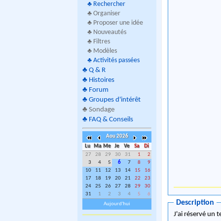
♣
Rechercher
♣ Organiser
♣ Proposer une idée
♣ Nouveautés
♣ Filtres
♣ Modèles
♣
Activités passées
♣
Q & R
♣
Histoires
♣
Forum
♣
Groupes d'intérêt
♣
Sondage
♣
FAQ & Conseils
Aou 2026
Lu
Ma
Me
Je
Ve
Sa
Di
27
28
29
30
31
1
2
3
4
5
6
7
8
9
10
11
12
13
14
15
16
17
18
19
20
21
22
23
24
25
26
27
28
29
30
31
1
2
3
4
5
6
Description
Aujourd'hui
J'ai réservé un