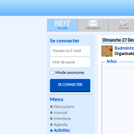
RDT
Accueil
Messagerie
Journal
Se connecter
Dimanche 27 Dé
Badminto
Organisate
Infos
Mode anonyme
Menu
♣
Discussions
♣
Journal
♣
Membres
♣
Agenda
♣
Activités