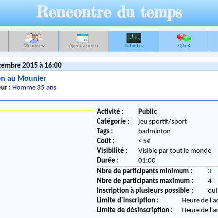
Rencontre du temps
Membres
Agenda perso
Activités
Q & R
cembre 2015 à 16:00
n au Mounier
ur :
Homme 35 ans
Activité :
Public
Catégorie :
jeu sportif/sport
Tags :
badminton
Coût :
< 5€
Visibilité :
Visible par tout le monde
Durée :
01:00
Nbre de participants minimum :
3
Nbre de participants maximum :
4
Inscription à plusieurs possible :
oui
Limite d'inscription :
Heure de l'a
Limite de désinscription :
Heure de l'a