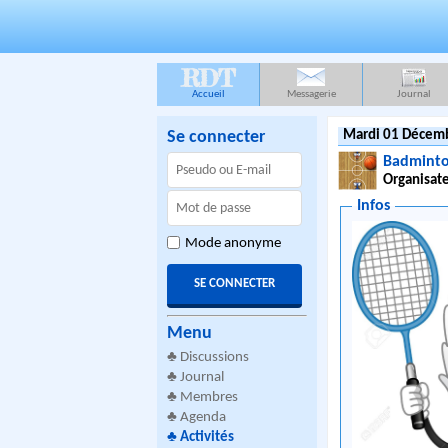
RDT
Accueil
Messagerie
Journal
Se connecter
Mardi 01 Décemb
Badminto
Organisate
Infos
Mode anonyme
Menu
♣
Discussions
♣
Journal
♣
Membres
♣
Agenda
♣
Activités