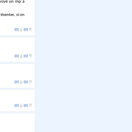
envoyé un mp à
résenter, si on
(0)
(0)
(0)
(0)
(0)
(0)
(0)
(0)