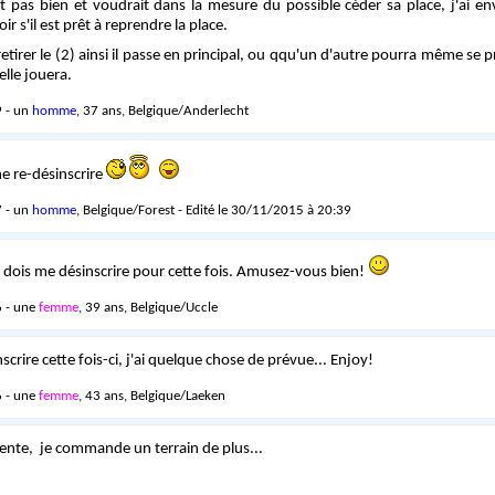
t pas bien et voudrait dans la mesure du possible céder sa place, j'ai 
 s'il est prêt à reprendre la place.
etirer le (2) ainsi il passe en principal, ou qqu'un d'autre pourra même se p
elle jouera.
 - un
homme
, 37 ans, Belgique/Anderlecht
e re-désinscrire
 - un
homme
, Belgique/Forest - Edité le 30/11/2015 à 20:39
je dois me désinscrire pour cette fois. Amusez-vous bien!
 - une
femme
, 39 ans, Belgique/Uccle
nscrire cette fois-ci, j'ai quelque chose de prévue... Enjoy!
 - une
femme
, 43 ans, Belgique/Laeken
ttente, je commande un terrain de plus...