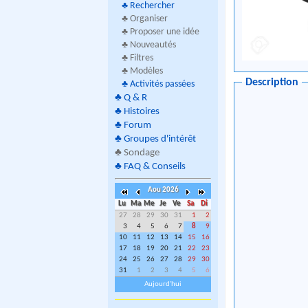
♣
Rechercher
♣ Organiser
♣ Proposer une idée
♣ Nouveautés
♣ Filtres
♣ Modèles
Description
♣
Activités passées
♣
Q & R
♣
Histoires
♣
Forum
♣
Groupes d'intérêt
♣
Sondage
♣
FAQ & Conseils
Aou 2026
Lu
Ma
Me
Je
Ve
Sa
Di
27
28
29
30
31
1
2
3
4
5
6
7
8
9
10
11
12
13
14
15
16
17
18
19
20
21
22
23
24
25
26
27
28
29
30
31
1
2
3
4
5
6
Aujourd'hui