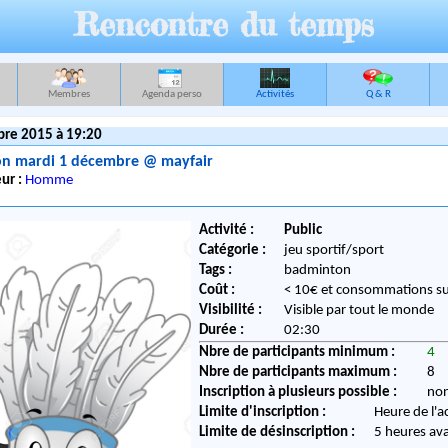
Rencontre du temps
Membres
Agenda perso
Activités
Q & R
re 2015 à 19:20
n mardi 1 décembre @ mayfair
ur :
Homme
Activité :
Public
Catégorie :
jeu sportif/sport
Tags :
badminton
Coût :
< 10€ et consommations s
Visibilité :
Visible par tout le monde
Durée :
02:30
Nbre de participants minimum :
4
Nbre de participants maximum :
8
Inscription à plusieurs possible :
no
Limite d'inscription :
Heure de l'a
Limite de désinscription :
5 heures av