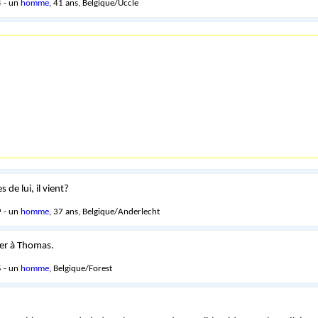
 - un
homme
, 41 ans, Belgique/Uccle
 de lui, il vient?
 - un
homme
, 37 ans, Belgique/Anderlecht
ter à Thomas.
 - un
homme
, Belgique/Forest