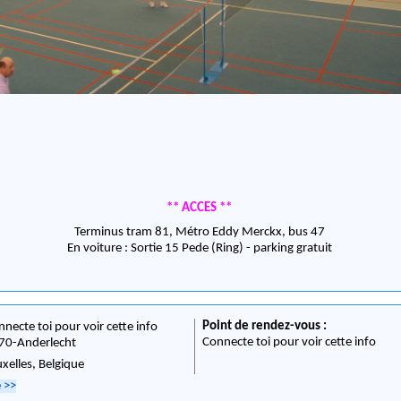
** ACCES **
Terminus tram 81, Métro Eddy Merckx, bus 47
En voiture : Sortie 15 Pede (Ring) - parking gratuit
Point de rendez-vous :
nnecte toi pour voir cette info
Connecte toi pour voir cette info
70
-
Anderlecht
uxelles,
Belgique
e
>>