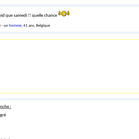
froid que samedi !! quelle chance
 - un
homme
, 41 ans, Belgique
nche :
gré