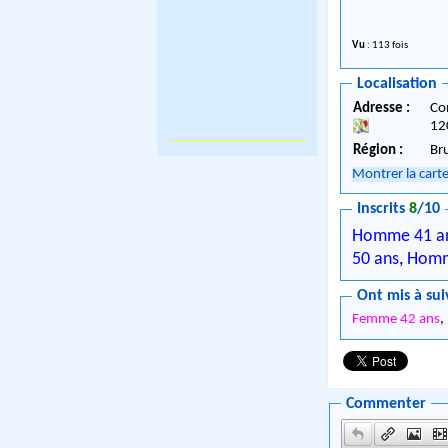
Vu
: 113 fois
Localisation
Adresse :
Co
12
Région :
Br
Montrer la cart
Inscrits
8
/10
Homme 41 a
50 ans
,
Homm
Ont mis à sui
Femme 42 ans
,
Commenter