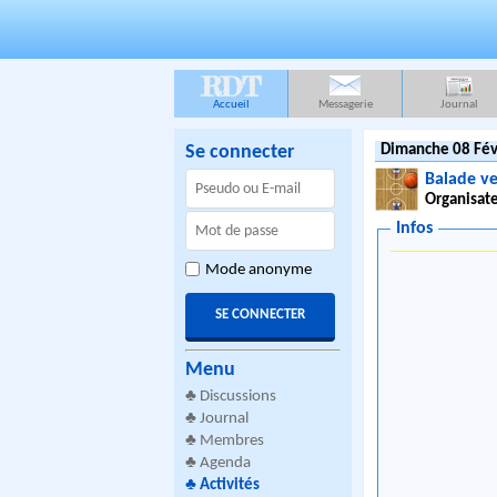
RDT
Accueil
Messagerie
Journal
Se connecter
Dimanche 08 Fév
Balade ve
Organisate
Infos
Mode anonyme
Menu
♣
Discussions
♣
Journal
♣
Membres
♣
Agenda
♣
Activités