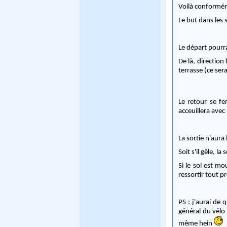
Voilà conforméme
Le but dans les 
Le départ pourra
De là, direction
terrasse (ce sera
Le retour se fe
acceuillera avec
La sortie n'aura
Soit s'il gêle, la
Si le sol est mo
ressortir tout p
PS : j'aurai de
général du vélo (
même hein