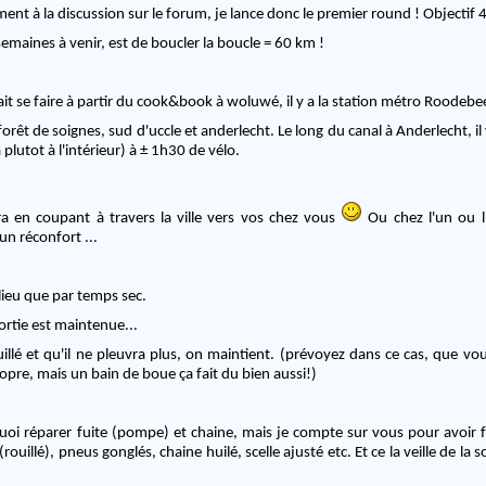
nt à la discussion sur le forum, je lance donc le premier round ! Objectif 
semaines à venir, est de boucler la boucle = 60 km !
it se faire à partir du cook&book à woluwé, il y a la station métro Roodebee
 forêt de soignes, sud d'uccle et anderlecht. Le long du canal à Anderlecht, il
 plutot à l'intérieur) à ± 1h30 de vélo.
ra en coupant à travers la ville vers vos chez vous
Ou chez l'un ou l'autre qui nous
 un réconfort ...
 lieu que par temps sec.
 sortie est maintenue...
uillé et qu'il ne pleuvra plus, on maintient. (prévoyez dans ce cas, que vou
ropre, mais un bain de boue ça fait du bien aussi!)
 quoi réparer fuite (pompe) et chaine, mais je compte sur vous pour avoir 
rouillé), pneus gonglés, chaine huilé, scelle ajusté etc. Et ce la veille de la so