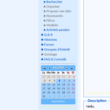
♣
Rechercher
♣ Organiser
♣ Proposer une idée
♣ Nouveautés
♣ Filtres
♣ Modèles
♣
Activités passées
♣
Q & R
♣
Histoires
♣
Forum
♣
Groupes d'intérêt
♣
Sondage
♣
FAQ & Conseils
Aou 2026
Lu
Ma
Me
Je
Ve
Sa
Di
27
28
29
30
31
1
2
3
4
5
6
7
8
9
10
11
12
13
14
15
16
17
18
19
20
21
22
23
24
25
26
27
28
29
30
31
1
2
3
4
5
6
Description
Aujourd'hui
Hello,