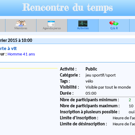
Rencontre du temps
Membres
Agenda perso
Activités
Q & R
rier 2015 à 10:00
rte à vtt
ur :
Homme 41 ans
Activité :
Public
Catégorie :
jeu sportif/sport
Tags :
vélo
Visibilité :
Visible par tout le monde
Durée :
05:00
Nbre de participants minimum :
2
Nbre de participants maximum :
10
Inscription à plusieurs possible :
oui
Limite d'inscription :
Heure de l'a
Limite de désinscription :
Heure de l'a