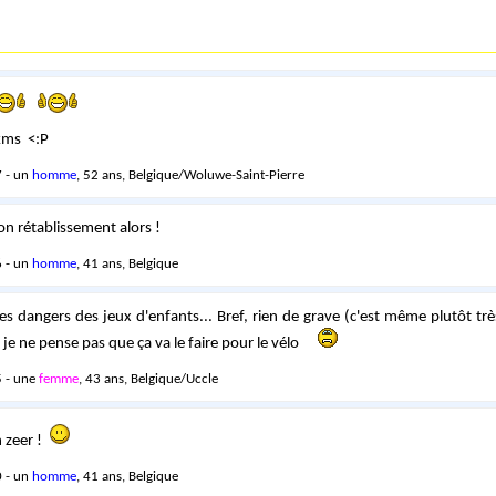
 kms <:P
 - un
homme
, 52 ans, Belgique/Woluwe-Saint-Pierre
n rétablissement alors !
 - un
homme
, 41 ans, Belgique
 Les dangers des jeux d'enfants... Bref, rien de grave (c'est même plutôt tr
 je ne pense pas que ça va le faire pour le vélo
 - une
femme
, 43 ans, Belgique/Uccle
n zeer !
 - un
homme
, 41 ans, Belgique