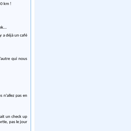
40 km !
k...
 y a déjà un café
s n'allez pas en
fait un check up
rtie, pas le jour