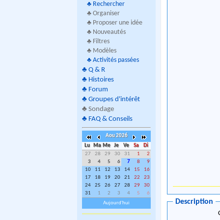
♣
Rechercher
♣ Organiser
♣ Proposer une idée
♣ Nouveautés
♣ Filtres
♣ Modèles
♣
Activités passées
♣
Q & R
♣
Histoires
♣
Forum
♣
Groupes d'intérêt
♣
Sondage
♣
FAQ & Conseils
Aou 2026
Lu
Ma
Me
Je
Ve
Sa
Di
27
28
29
30
31
1
2
3
4
5
6
7
8
9
10
11
12
13
14
15
16
17
18
19
20
21
22
23
24
25
26
27
28
29
30
31
1
2
3
4
5
6
Description
Aujourd'hui