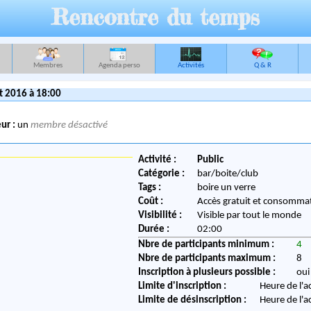
Rencontre du temps
Membres
Agenda perso
Activités
Q & R
t 2016 à 18:00
ur :
un
membre désactivé
Activité :
Public
Catégorie :
bar/boite/club
Tags :
boire un verre
Coût :
Accès gratuit et consommat
Visibilité :
Visible par tout le monde
Durée :
02:00
Nbre de participants minimum :
4
Nbre de participants maximum :
8
Inscription à plusieurs possible :
oui
Limite d'inscription :
Heure de l'a
Limite de désinscription :
Heure de l'a