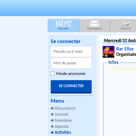
RDT
Accueil
Messagerie
Journal
Se connecter
Mercredi 31 Aoû
Bar Eliza
Organisate
Infos
Mode anonyme
Menu
♣
Discussions
♣
Journal
♣
Membres
♣
Agenda
♣
Activités