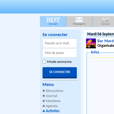
RDT
Accueil
Messagerie
Journal
Se connecter
Mardi 06 Septem
Bar Mardi
Organisate
Infos
Mode anonyme
Menu
♣
Discussions
♣
Journal
♣
Membres
♣
Agenda
♣
Activités