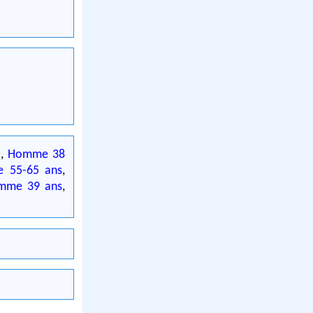
e
,
Homme 38
 55-65 ans
,
mme 39 ans
,