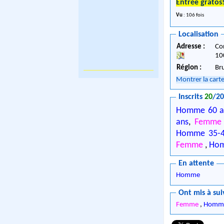
Entrée gratos
Vu
: 106 fois
Localisation
Adresse :
Co
10
Région :
Br
Montrer la cart
Inscrits
20
/2
Homme 60 a
ans
,
Femme 
Homme 35-4
Femme
,
Hom
En attente
Homme
Ont mis à sui
Femme
,
Homme