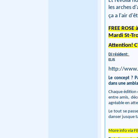
Et revoilà n
les arches d
ça a l'air d'
FREE ROSE à
Mardi St-Tro
Attention! C'
DJ résident:
ELIS
http://www.
Le concept ? P
dans une ambia
Chaque édition d
entre amis, déc
agréable en att
Le tout se passe
danser jusque ta
More info via F