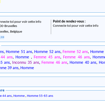
!
Point de rendez-vous :
nnecte toi pour voir cette info
Connecte toi pour voir cette info
00
-
Bruxelles
uxelles,
Belgique
e
>>
0
ns
,
Homme 51 ans
,
Homme 52 ans
,
Femme 52 ans
,
Homm
44 ans
,
Homme
,
Femme 45 ans
,
Femme 46 ans
,
Homme
5 ans
,
Inconnu 35 ans
,
Femme 46 ans
,
Homme 40 ans
,
Ho
me 39 ans
,
Homme
vre
 44 ans
,
Homme
,
Homme 55-65 ans