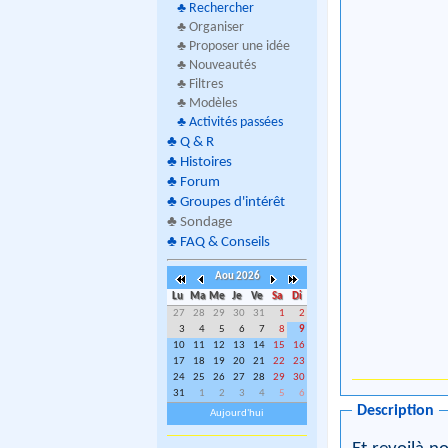
♣
Rechercher
♣ Organiser
♣ Proposer une idée
♣ Nouveautés
♣ Filtres
♣ Modèles
♣
Activités passées
♣
Q & R
♣
Histoires
♣
Forum
♣
Groupes d'intérêt
♣
Sondage
♣
FAQ & Conseils
Aou 2026
Lu
Ma
Me
Je
Ve
Sa
Di
27
28
29
30
31
1
2
3
4
5
6
7
8
9
10
11
12
13
14
15
16
17
18
19
20
21
22
23
24
25
26
27
28
29
30
31
1
2
3
4
5
6
Description
Aujourd'hui