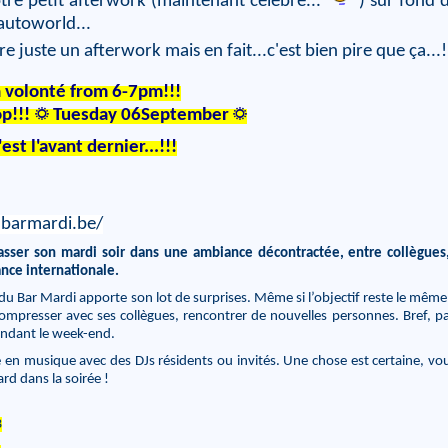
otre petit afterwork (maintenant célèbre...
) sur fond de deep sous
'autoworld...
être juste un afterwork mais en fait...c'est bien pire que ça...
 volonté from 6-7pm!!!
p!!!
☼ Tuesday 06September
☼
est l'avant dernier...!!!
barmardi.be/
asser son mardi soir dans une ambiance décontractée, entre collègues
nce internationale.
u Bar Mardi apporte son lot de surprises. Même si l’objectif reste le même 
ompresser avec ses collègues, rencontrer de nouvelles personnes. Bref, p
endant le week-end.
 en musique avec des DJs résidents ou invités. Une chose est certaine, vous
rd dans la soirée !
B