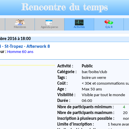
Rencontre du temps
Membres
Agenda perso
Activités
Q & R
bre 2016 à 18:00
 - St-Tropez - Afterwork 8
ur :
Homme 60 ans
Activité :
Public
Catégorie :
bar/boite/club
Tags :
boire un verre
Coût :
< 30€ et consommations s
Age :
Max 50 ans
Visibilité :
Visible par tout le monde
Durée :
06:00
Nbre de participants minimum :
4
Nbre de participants maximum :
20
Inscription à plusieurs possible :
no
Limite d'inscription :
1 heure ava