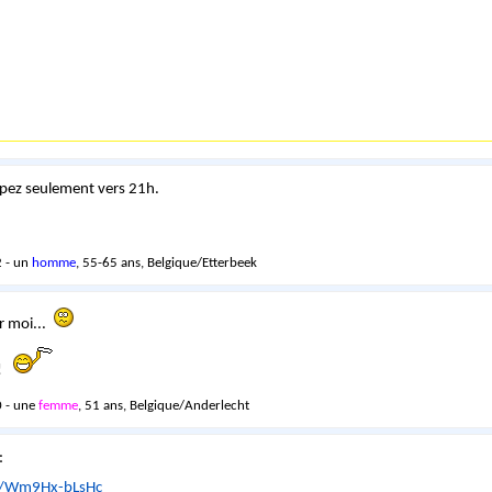
ropez seulement vers 21h.
 - un
homme
, 55-65 ans, Belgique/Etterbeek
r moi...
 !
 - une
femme
, 51 ans, Belgique/Anderlecht
:
be/Wm9Hx-bLsHc