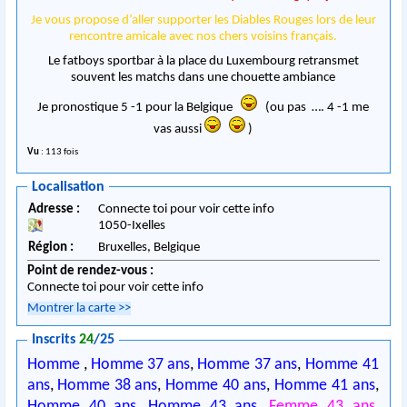
Je vous propose d’aller supporter les Diables Rouges lors de leur
rencontre amicale avec nos chers voisins français.
Le fatboys sportbar à la place du Luxembourg retransmet
souvent les matchs dans une chouette ambiance
Je pronostique 5 -1 pour la Belgique
(ou pas …. 4 -1 me
vas aussi
)
Vu
: 113 fois
Localisation
Adresse :
Connecte toi pour voir cette info
1050
-
Ixelles
Région :
Bruxelles,
Belgique
Point de rendez-vous :
Connecte toi pour voir cette info
Montrer la carte
>>
Inscrits
24
/25
Homme
,
Homme 37 ans
,
Homme 37 ans
,
Homme 41
ans
,
Homme 38 ans
,
Homme 40 ans
,
Homme 41 ans
,
Homme 40 ans
,
Homme 43 ans
,
Femme 43 ans
,