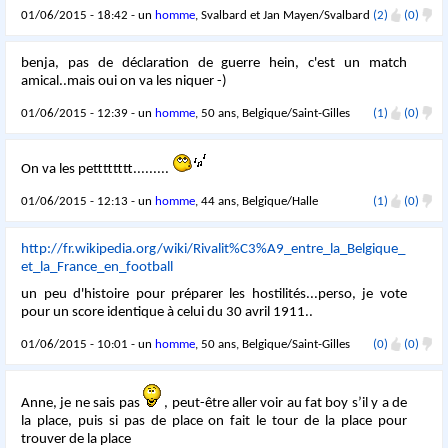
01/06/2015 - 18:42 - un
homme
, Svalbard et Jan Mayen/Svalbard
(2)
(0)
benja, pas de déclaration de guerre hein, c'est un match
amical..mais oui on va les niquer -)
01/06/2015 - 12:39 - un
homme
, 50 ans, Belgique/Saint-Gilles
(1)
(0)
On va les petttttttt.........
01/06/2015 - 12:13 - un
homme
, 44 ans, Belgique/Halle
(1)
(0)
http://fr.wikipedia.org/wiki/Rivalit%C3%A9_entre_la_Belgique_
et_la_France_en_football
un peu d'histoire pour préparer les hostilités...perso, je vote
pour un score identique à celui du 30 avril 1911..
01/06/2015 - 10:01 - un
homme
, 50 ans, Belgique/Saint-Gilles
(0)
(0)
Anne, je ne sais pas
, peut-être aller voir au fat boy s’il y a de
la place, puis si pas de place on fait le tour de la place pour
trouver de la place