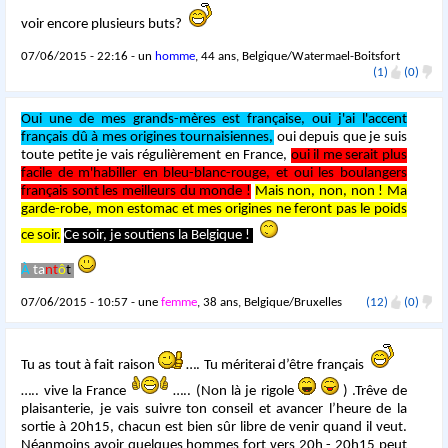
voir encore plusieurs buts?
07/06/2015 - 22:16 - un
homme
, 44 ans, Belgique/Watermael-Boitsfort
(1)
(0)
Oui une de mes grands-mères est française, oui j'ai l'accent
français dû à mes origines tournaisiennes,
oui depuis que je suis
toute petite je vais régulièrement en France,
oui il me serait plus
facile de m'habiller en bleu-blanc-rouge, et oui les boulangers
français sont les meilleurs du monde !
Mais non, non, non ! Ma
garde-robe, mon estomac et mes origines ne feront pas le poids
ce soir.
Ce soir, je soutiens la Belgique !
À
ta
nt
ô
t
07/06/2015 - 10:57 - une
femme
, 38 ans, Belgique/Bruxelles
(12)
(0)
Tu as tout à fait raison
…. Tu mériterai d’être français
….. vive la France
….. (Non là je rigole
) .Trêve de
plaisanterie, je vais suivre ton conseil et avancer l’heure de la
sortie à 20h15, chacun est bien sûr libre de venir quand il veut.
Néanmoins avoir quelques hommes fort vers 20h - 20h15 peut