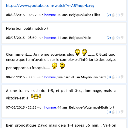
https://www.youtube.com/watch?v=ABYnqp-bxvg
08/06/2015 - 09:29 - un
homme
, 50 ans, Belgique/Saint-Gilles
(2)
(0)
Hehe bon petit match ;-)
08/06/2015 - 08:50 - un
homme
, 44 ans, Belgique/Halle
(2)
(0)
Clémmment….. Je ne me souviens plus
……. C’était quoi
encore que tu m’avais dit sur le complexe d’infériorité des belges
par rapport au français…..
08/06/2015 - 00:58 - un
homme
, Svalbard et Jan Mayen/Svalbard
(3)
(0)
A une transversale du 1-5, et ça finit 3-4, dommage, mais la
victoire est là!
07/06/2015 - 22:52 - un
homme
, 44 ans, Belgique/Watermael-Boitsfort
(3)
(0)
Bien pronostiqué David mais déjà 1-4 après 56 min... Va-t-on