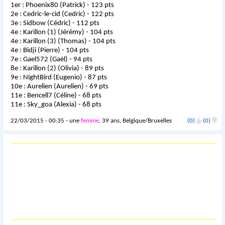
1er : Phoenix80 (Patrick) - 123 pts
2e : Cedric-le-cid (Cedric) - 122 pts
3e : Sidbow (Cédric) - 112 pts
4e : Karillon (1) (Jérémy) - 104 pts
4e : Karillon (3) (Thomas) - 104 pts
4e : Bidji (Pierre) - 104 pts
7e : Gael572 (Gaël) - 94 pts
8e : Karillon (2) (Olivia) - 89 pts
9e : NightBird (Eugenio) - 87 pts
10e : Aurelien (Aurelien) - 69 pts
11e : Bencell7 (Céline) - 68 pts
11e : Sky_goa (Alexia) - 68 pts
22/03/2015 - 00:35 - une
femme
, 39 ans, Belgique/Bruxelles
(0)
(0)