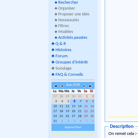
♣
Rechercher
♣ Organiser
♣ Proposer une idée
♣ Nouveautés
♣ Filtres
♣ Modèles
♣
Activités passées
♣
Q & R
♣
Histoires
♣
Forum
♣
Groupes d'intérêt
♣
Sondage
♣
FAQ & Conseils
Aou 2026
Lu
Ma
Me
Je
Ve
Sa
Di
27
28
29
30
31
1
2
3
4
5
6
7
8
9
10
11
12
13
14
15
16
17
18
19
20
21
22
23
24
25
26
27
28
29
30
31
1
2
3
4
5
6
Description
Aujourd'hui
On remet cela :