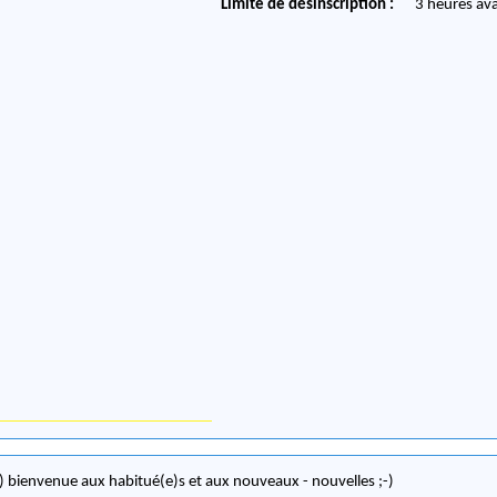
Limite de désinscription :
3 heures av
-) bienvenue aux habitué(e)s et aux nouveaux - nouvelles ;-)