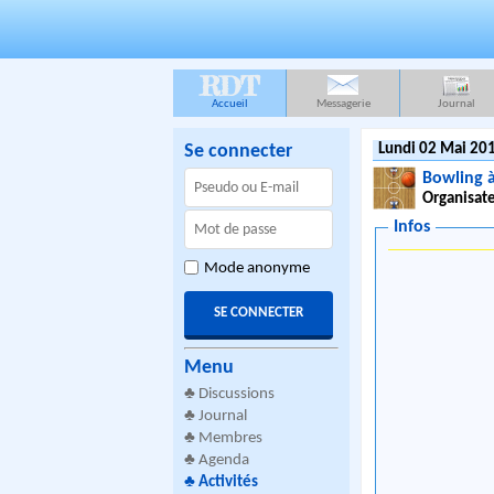
RDT
Accueil
Messagerie
Journal
Se connecter
Lundi 02 Mai 201
Bowling à
Organisate
Infos
Mode anonyme
Menu
♣
Discussions
♣
Journal
♣
Membres
♣
Agenda
♣
Activités