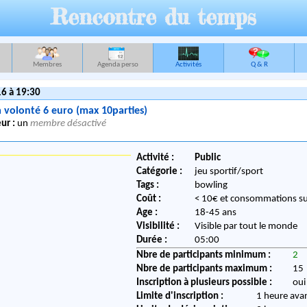
Rencontre du temps
Membres
Agenda perso
Activités
Q & R
6 à 19:30
 volonté 6 euro (max 10parties)
ur :
un
membre désactivé
Activité :
Public
Catégorie :
jeu sportif/sport
Tags :
bowling
Coût :
< 10€ et consommations s
Age :
18-45 ans
Visibilité :
Visible par tout le monde
Durée :
05:00
Nbre de participants minimum :
2
Nbre de participants maximum :
15
Inscription à plusieurs possible :
oui
Limite d'inscription :
1 heure ava