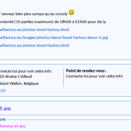
/ serveur bien plus sympa qu'au crossly
à volonté (10 parties maximum) de 18h00 à 01h00 pour 6€/p
lfactory.eu/photos-bowl-factory.html
lfactory.eu/images/photos/decor/bowl-factory-decor-4.jpg
lfactory.eu/photos-bowl-factory.html
Point de rendez-vous :
nnecte toi pour voir cette info
Connecte toi pour voir cette info
20
-
Braine-L'Alleud
abant Wallon,
Belgique
e
>>
5 ans
vre
Femme 44 ans