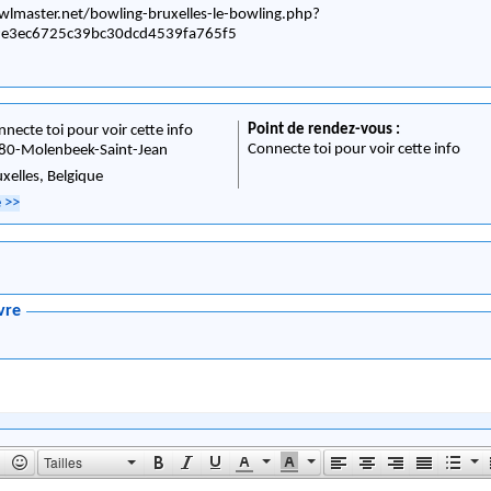
lmaster.net/bowling-bruxelles-le-bowling.php?
9e3ec6725c39bc30dcd4539fa765f5
Point de rendez-vous :
nnecte toi pour voir cette info
Connecte toi pour voir cette info
80
-
Molenbeek-Saint-Jean
uxelles,
Belgique
e
>>
vre
Tailles