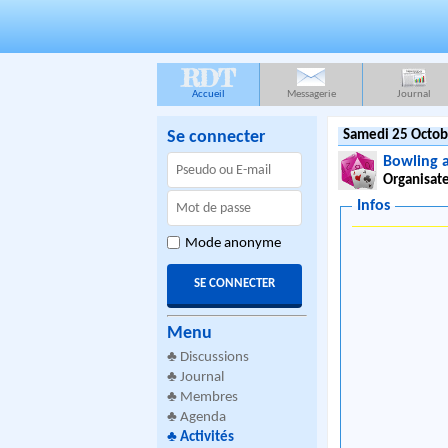
RDT
Accueil
Messagerie
Journal
Se connecter
Samedi 25 Octob
Bowling 
Organisate
Infos
Mode anonyme
Menu
♣
Discussions
♣
Journal
♣
Membres
♣
Agenda
♣
Activités