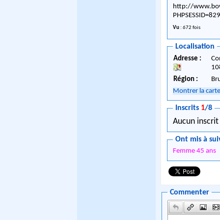
http://www.bow
PHPSESSID=82
Vu
: 672 fois
Localisation
Adresse :
Co
10
Région :
Br
Montrer la cart
Inscrits
1
/8
Aucun inscrit
Ont mis à sui
Femme 45 ans
Commenter