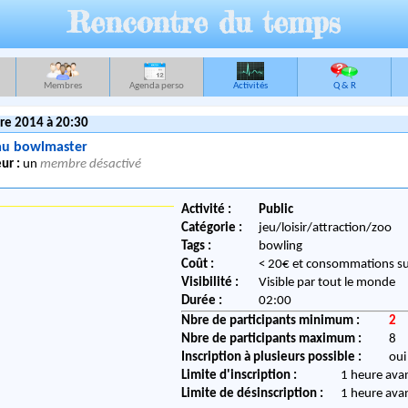
Rencontre du temps
Membres
Agenda perso
Activités
Q & R
re 2014 à 20:30
au bowlmaster
ur :
un
membre désactivé
Activité :
Public
Catégorie :
jeu/loisir/attraction/zoo
Tags :
bowling
Coût :
< 20€ et consommations s
Visibilité :
Visible par tout le monde
Durée :
02:00
Nbre de participants minimum :
2
Nbre de participants maximum :
8
Inscription à plusieurs possible :
oui
Limite d'inscription :
1 heure ava
Limite de désinscription :
1 heure ava