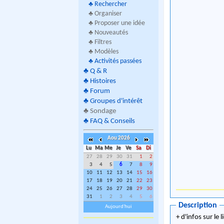
♣
Rechercher
♣ Organiser
♣ Proposer une idée
♣ Nouveautés
♣ Filtres
♣ Modèles
♣
Activités passées
♣
Q & R
♣
Histoires
♣
Forum
♣
Groupes d'intérêt
♣
Sondage
♣
FAQ & Conseils
Aou 2026
Lu
Ma
Me
Je
Ve
Sa
Di
27
28
29
30
31
1
2
3
4
5
6
7
8
9
10
11
12
13
14
15
16
17
18
19
20
21
22
23
24
25
26
27
28
29
30
31
1
2
3
4
5
6
Description
Aujourd'hui
+ d'infos sur le l