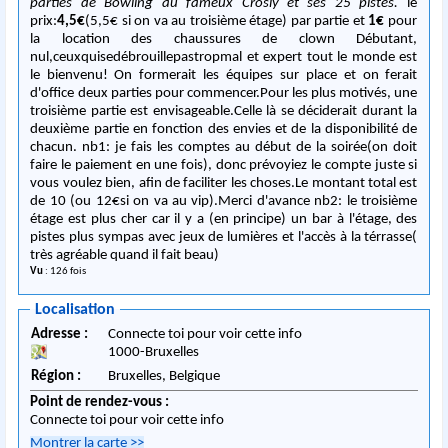
parties de Bowling au fameux Crosly et ses 25 pistes.
le
prix:
4,5€
(5,5€ si on va au troisième étage) par partie et
1€
pour
la location des chaussures de clown Débutant,
nul,ceuxquisedébrouillepastropmal et expert tout le monde est
le bienvenu! On formerait les équipes sur place et on ferait
d'office deux parties pour commencer.Pour les plus motivés, une
troisième partie est envisageable.Celle là se déciderait durant la
deuxième partie en fonction des envies et de la disponibilité de
chacun. nb1: je fais les comptes au début de la soirée(on doit
faire le paiement en une fois), donc prévoyiez le compte juste si
vous voulez bien, afin de faciliter les choses.Le montant total est
de 10 (ou 12€si on va au vip).Merci d'avance nb2: le troisième
étage est plus cher car il y a (en principe) un bar à l'étage, des
pistes plus sympas avec jeux de lumières et l'accès à la térrasse(
très agréable quand il fait beau)
Vu
: 126 fois
Localisation
Adresse :
Connecte toi pour voir cette info
1000
-
Bruxelles
Région :
Bruxelles,
Belgique
Point de rendez-vous :
Connecte toi pour voir cette info
Montrer la carte
>>