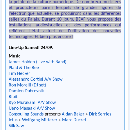
la pointe de la culture numérique. De nombreux musiciens
et producteurs parmi lesquels de grandes figures de
l’électronique actuelle, se produiront dans les différentes
salles du Palais. Durant 10 jours, BEAF vous propose des
installations audiovisuelles et des performances qui
reflètent l'état actuel de l'utilisation des nouvelles
technologies. Et bien plus encore !
Line-Up Samedi 24/09:
Music
James Holden (Live with Band)
Plaid & The Bee
Tim Hecker
Alessandro Cortini A/V Show
Ron Morelli (DJ set)
Damien Dubrovnik
Ripit
Ryo Murakami A/V Show
Ueno Masaaki A/V Show
Consouling Sounds
presents
Aidan Baker
+
Dirk Serries
Ictus
+
Wolfgang Mitterer
+
Marc Ducret
Silk Saw