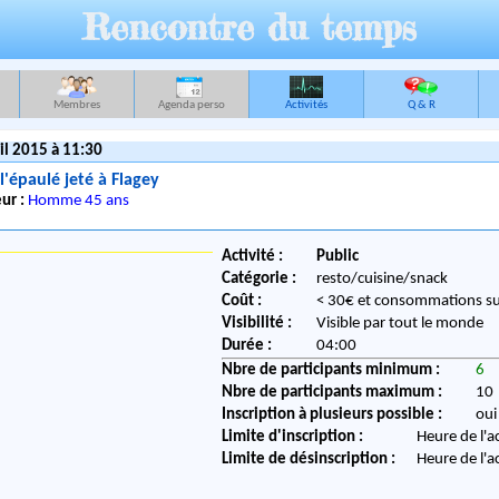
Rencontre du temps
Membres
Agenda perso
Activités
Q & R
il 2015 à 11:30
l'épaulé jeté à Flagey
ur :
Homme 45 ans
Activité :
Public
Catégorie :
resto/cuisine/snack
Coût :
< 30€ et consommations s
Visibilité :
Visible par tout le monde
Durée :
04:00
Nbre de participants minimum :
6
Nbre de participants maximum :
10
Inscription à plusieurs possible :
oui
Limite d'inscription :
Heure de l'a
Limite de désinscription :
Heure de l'a