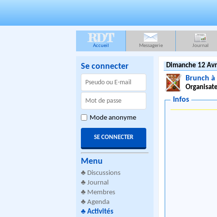
RDT
Accueil
Messagerie
Journal
Se connecter
Dimanche 12 Avr
Brunch à 
Organisate
Infos
Mode anonyme
Menu
♣
Discussions
♣
Journal
♣
Membres
♣
Agenda
♣
Activités