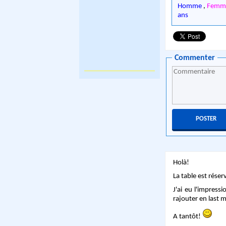
Homme
,
Femme
ans
Commenter
Holà!
La table est rése
J'ai eu l'impress
rajouter en last 
A tantôt!