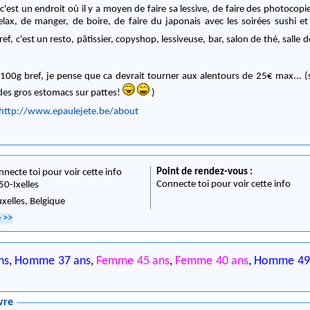
est un endroit où il y a moyen de faire sa lessive, de faire des photocopi
ax, de manger, de boire, de faire du japonais avec les soirées sushi et 
ref, c'est un resto, pâtissier, copyshop, lessiveuse, bar, salon de thé, salle d
/100g bref, je pense que ca devrait tourner aux alentours de 25€ max... (s
 des gros estomacs sur pattes!
)
http://www.epaulejete.be/about
Point de rendez-vous :
nnecte toi pour voir cette info
Connecte toi pour voir cette info
50
-
Ixelles
uxelles,
Belgique
e
>>
ns
,
Homme 37 ans
,
Femme 45 ans
,
Femme 40 ans
,
Homme 49
vre