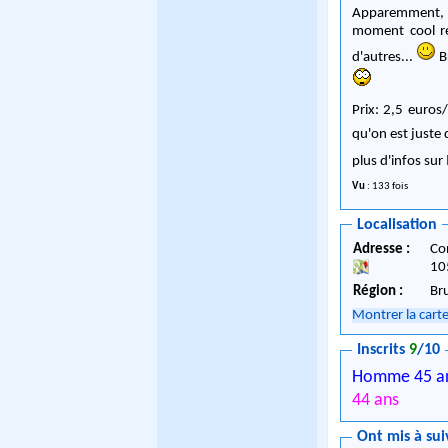
Apparemment, c'
moment cool rel
d'autres...
B
Prix: 2,5 euros
qu'on est juste
plus d'infos sur
Vu
: 133 fois
Localisation
Adresse :
Co
10
Région :
Br
Montrer la cart
Inscrits
9
/10
Homme 45 a
44 ans
Ont mis à sui