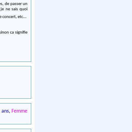
es, de passer un
je ne sais quoi
e concert, etc...
inon ca signifie
 ans
,
Femme