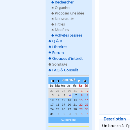
♣
Rechercher
♣ Organiser
♣ Proposer une idée
♣ Nouveautés
♣ Filtres
♣ Modèles
♣
Activités passées
♣
Q & R
♣
Histoires
♣
Forum
♣
Groupes d'intérêt
♣
Sondage
♣
FAQ & Conseils
Aou 2026
Lu
Ma
Me
Je
Ve
Sa
Di
27
28
29
30
31
1
2
3
4
5
6
7
8
9
10
11
12
13
14
15
16
17
18
19
20
21
22
23
24
25
26
27
28
29
30
31
1
2
3
4
5
6
Description
Aujourd'hui
Un brunch à l'Ep