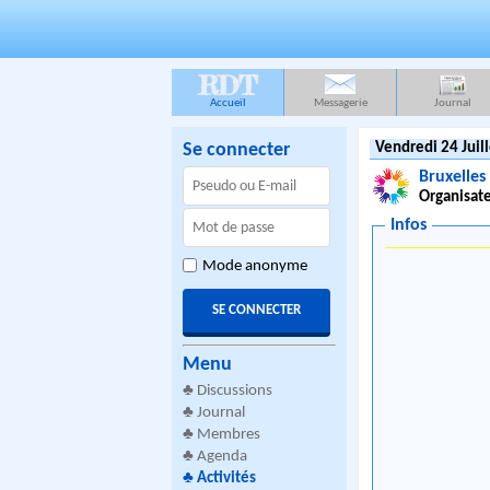
RDT
Accueil
Messagerie
Journal
Se connecter
Vendredi 24 Juil
Bruxelles 
Organisate
Infos
Mode anonyme
Menu
♣
Discussions
♣
Journal
♣
Membres
♣
Agenda
♣
Activités