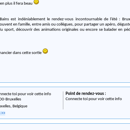
en plus il fera beau
Bains est indéniablement le rendez-vous incontournable de l’été : Bruxe
trouvent en famille, entre amis ou collègues, pour partager un apéro, déguste
e du sport, découvrir des animations originales ou encore se balader en péd
nancier dans cette sortie
Point de rendez-vous :
nnecte toi pour voir cette info
Connecte toi pour voir cette info
00
-
Bruxelles
uxelles,
Belgique
e
>>