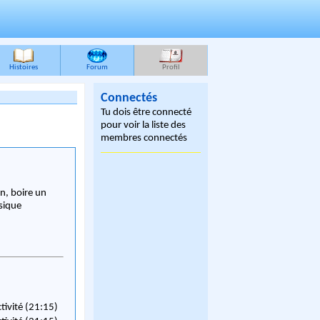
Histoires
Forum
Profil
Connectés
Tu dois être connecté
pour voir la liste des
membres connectés
on, boire un
sique
ctivité (21:15)