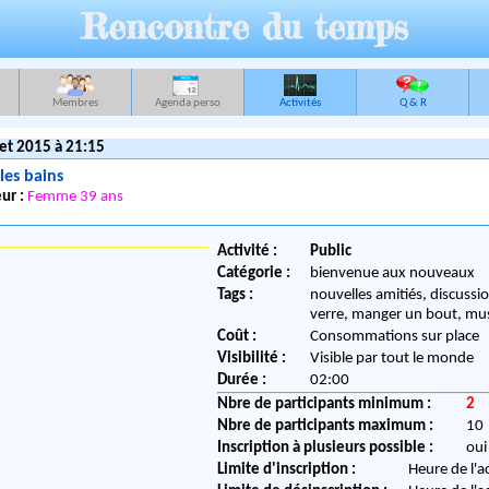
Rencontre du temps
Membres
Agenda perso
Activités
Q & R
let 2015 à 21:15
les bains
ur :
Femme 39 ans
Activité :
Public
Catégorie :
bienvenue aux nouveaux
Tags :
nouvelles amitiés, discussi
verre, manger un bout, mu
Coût :
Consommations sur place
Visibilité :
Visible par tout le monde
Durée :
02:00
Nbre de participants minimum :
2
Nbre de participants maximum :
10
Inscription à plusieurs possible :
oui
Limite d'inscription :
Heure de l'a