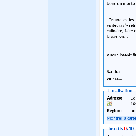
boire un mojito 
"Bruxelles les 
visiteurs s’y re
culinaire, fair
bruxellois…"
Aucun interêt fi
Sandra
Vu
: 14 fois
Localisation
Adresse :
Co
10
Région :
Br
Montrer la cart
Inscrits
0
/10