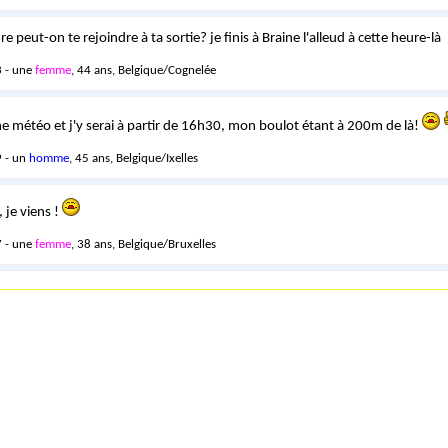
e peut-on te rejoindre à ta sortie? je finis à Braine l'alleud à cette heure-là
 - une
femme
, 44 ans, Belgique/Cognelée
ne météo et j'y serai à partir de 16h30, mon boulot étant à 200m de là!
 - un
homme
, 45 ans, Belgique/Ixelles
, je viens !
 - une
femme
, 38 ans, Belgique/Bruxelles