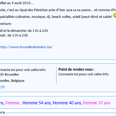
illet au 9 août 2015...
e, c'est au Quai des Péniches près d'Yser que ca se passe... et comme d'
pécialités culinaires, musique, dj, beach volley, soleil (peut-être) et sable!
verture:
di et le dimanche: de 11h à 22h
edi : de 11h à 23h
http://www.bruxelleslesbains.be/
Point de rendez-vous :
nnecte toi pour voir cette info
Connecte toi pour voir cette info
00
-
Bruxelles
uxelles,
Belgique
e
>>
ns
,
Femme
,
Homme 54 ans
,
Homme 40 ans
,
Femme 37 ans
vre