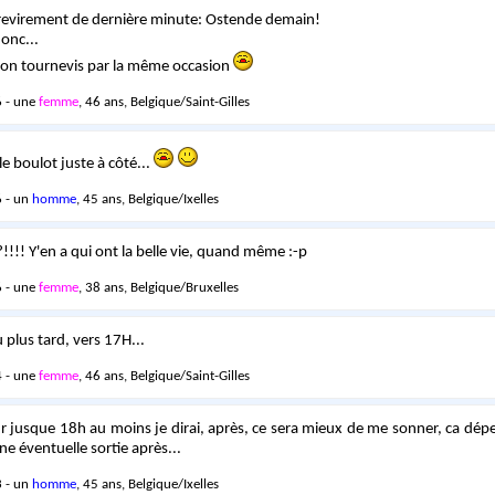
revirement de dernière minute: Ostende demain!
onc...
 ton tournevis par la même occasion
 - une
femme
, 46 ans, Belgique/Saint-Gilles
 le boulot juste à côté...
 - un
homme
, 45 ans, Belgique/Ixelles
!!!! Y'en a qui ont la belle vie, quand même :-p
 - une
femme
, 38 ans, Belgique/Bruxelles
 plus tard, vers 17H...
 - une
femme
, 46 ans, Belgique/Saint-Gilles
sûr jusque 18h au moins je dirai, après, ce sera mieux de me sonner, ca dépe
 éventuelle sortie après...
 - un
homme
, 45 ans, Belgique/Ixelles