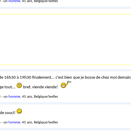
 - un
homme
, 45 ans, Belgique/Ixelles
e de 16h30 à 19h30 finalement... c'est bien que je bosse de chez moi demain,
ge tout...
bref, viende viende!
 - un
homme
, 45 ans, Belgique/Ixelles
 de souci!
 - un
homme
, 45 ans, Belgique/Ixelles