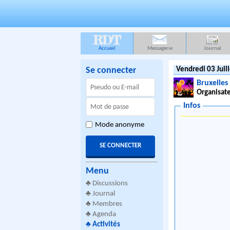
RDT
Accueil
Messagerie
Journal
Se connecter
Vendredi 03 Juil
Bruxelles
Organisate
Infos
Mode anonyme
Menu
♣
Discussions
♣
Journal
♣
Membres
♣
Agenda
♣
Activités