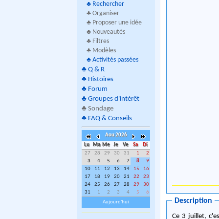
♣
Rechercher
♣ Organiser
♣ Proposer une idée
♣ Nouveautés
♣ Filtres
♣ Modèles
♣
Activités passées
♣
Q & R
♣
Histoires
♣
Forum
♣
Groupes d'intérêt
♣
Sondage
♣
FAQ & Conseils
Aou 2026
Lu
Ma
Me
Je
Ve
Sa
Di
27
28
29
30
31
1
2
3
4
5
6
7
8
9
10
11
12
13
14
15
16
17
18
19
20
21
22
23
24
25
26
27
28
29
30
31
1
2
3
4
5
6
Description
Aujourd'hui
Ce 3 juillet, c'