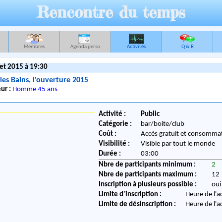
Rencontre du temps
Membres
Agenda perso
Activités
Q & R
let 2015 à 19:30
 les Bains, l'ouverture 2015
ur :
Homme 45 ans
Activité :
Public
Catégorie :
bar/boite/club
Coût :
Accès gratuit et consommat
Visibilité :
Visible par tout le monde
Durée :
03:00
Nbre de participants minimum :
2
Nbre de participants maximum :
12
Inscription à plusieurs possible :
oui
Limite d'inscription :
Heure de l'a
Limite de désinscription :
Heure de l'a