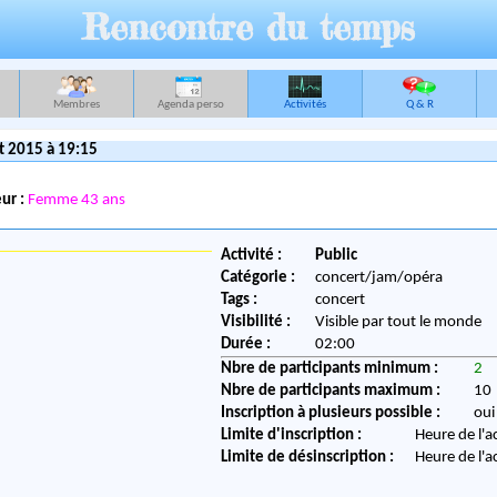
Rencontre du temps
Membres
Agenda perso
Activités
Q & R
t 2015 à 19:15
ur :
Femme 43 ans
Activité :
Public
Catégorie :
concert/jam/opéra
Tags :
concert
Visibilité :
Visible par tout le monde
Durée :
02:00
Nbre de participants minimum :
2
Nbre de participants maximum :
10
Inscription à plusieurs possible :
oui
Limite d'inscription :
Heure de l'a
Limite de désinscription :
Heure de l'a