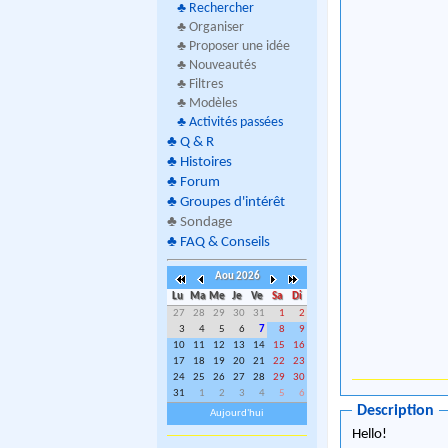
♣
Rechercher
♣ Organiser
♣ Proposer une idée
♣ Nouveautés
♣ Filtres
♣ Modèles
♣
Activités passées
♣
Q & R
♣
Histoires
♣
Forum
♣
Groupes d'intérêt
♣
Sondage
♣
FAQ & Conseils
Aou 2026
Lu
Ma
Me
Je
Ve
Sa
Di
27
28
29
30
31
1
2
3
4
5
6
7
8
9
10
11
12
13
14
15
16
17
18
19
20
21
22
23
24
25
26
27
28
29
30
31
1
2
3
4
5
6
Description
Aujourd'hui
Hello!