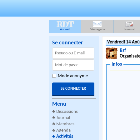
RDT
Accueil
Messagerie
Journal
Se connecter
Vendredi 14 Aoû
Bsf
Organisate
Infos
Mode anonyme
Menu
♣
Discussions
♣
Journal
♣
Membres
♣
Agenda
♣
Activités