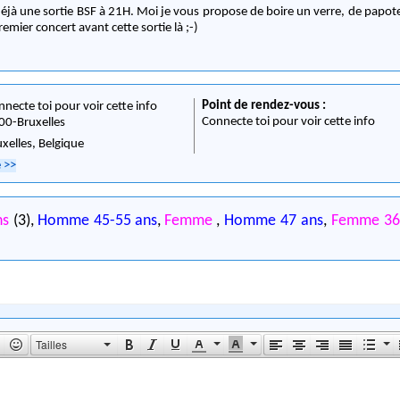
a déjà une sortie BSF à 21H. Moi je vous propose de boire un verre, de papote
emier concert avant cette sortie là ;-)
Point de rendez-vous :
nnecte toi pour voir cette info
Connecte toi pour voir cette info
00
-
Bruxelles
uxelles,
Belgique
e
>>
ns
(3),
Homme 45-55 ans
,
Femme
,
Homme 47 ans
,
Femme 36
Tailles