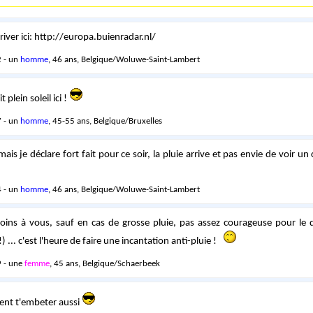
rriver ici: http://europa.buienradar.nl/
 - un
homme
, 46 ans, Belgique/Woluwe-Saint-Lambert
t plein soleil ici !
 - un
homme
, 45-55 ans, Belgique/Bruxelles
ais je déclare fort fait pour ce soir, la pluie arrive et pas envie de voir un
 - un
homme
, 46 ans, Belgique/Woluwe-Saint-Lambert
oins à vous, sauf en cas de grosse pluie, pas assez courageuse pour le 
 ... c'est l'heure de faire une incantation anti-pluie !
 - une
femme
, 45 ans, Belgique/Schaerbeek
ent t'embeter aussi