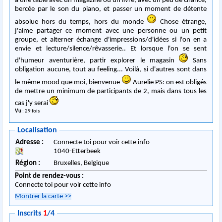
à une table avec un magazine ou un livre, avec un peu de chance,
bercée par le son du piano, et passer un moment de détente
absolue hors du temps, hors du monde
Chose étrange,
j'aime partager ce moment avec une personne ou un petit
groupe, et alterner échange d'impressions/d'idées si l'on en a
envie et lecture/silence/rêvasserie.. Et lorsque l'on se sent
d'humeur aventurière, partir explorer le magasin
Sans
obligation aucune, tout au feeling... Voilà, si d'autres sont dans
le même mood que moi, bienvenue
Aurelie PS: on est obligés
de mettre un minimum de participants de 2, mais dans tous les
cas j'y serai
Vu
: 29 fois
Localisation
Adresse :
Connecte toi pour voir cette info
1040
-
Etterbeek
Région :
Bruxelles,
Belgique
Point de rendez-vous :
Connecte toi pour voir cette info
Montrer la carte
>>
Inscrits
1
/4