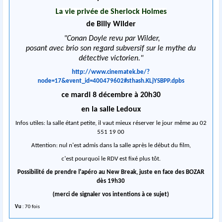
La vie privée de Sherlock Holmes
de Billy Wilder
"Conan Doyle revu par Wilder,
posant avec brio son regard subversif sur le mythe du
détective victorien.
"
http://www.cinematek.be/?
node=17&event_id=400479602#sthash.KLjYSBPP.dpbs
ce mardi 8 décembre à 20h30
en la salle Ledoux
Infos utiles: la salle étant petite, il vaut mieux réserver le jour même au 02
551 19 00
Attention: nul n'est admis dans la salle après le début du film,
c'est pourquoi le RDV est fixé plus tôt.
Possibilité de prendre l'apéro au New Break, juste en face des BOZAR
dès 19h30
(merci de signaler vos intentions à ce sujet)
Vu
: 70 fois