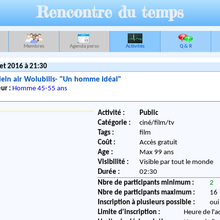
Rencontre du temps
Membres
Agenda perso
Activités
Q & R
let 2016 à 21:30
ein air Wolubilis- "Un homme idéal"
ur :
Homme 45-55 ans
Activité :
Public
Catégorie :
ciné/film/tv
Tags :
film
Coût :
Accès gratuit
Age :
Max 99 ans
Visibilité :
Visible par tout le monde
Durée :
02:30
Nbre de participants minimum :
2
Nbre de participants maximum :
16
Inscription à plusieurs possible :
oui
Limite d'inscription :
Heure de l'a