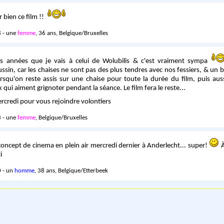
r bien ce film !!
 - une
femme
, 36 ans, Belgique/Bruxelles
urs années que je vais à celui de Wolubilis & c'est vraiment sympa
sin, car les chaises ne sont pas des plus tendres avec nos fessiers, & un bo
lorsqu'on reste assis sur une chaise pour toute la durée du film, puis aus
qui aiment grignoter pendant la séance. Le film fera le reste...
mercredi pour vous rejoindre volontiers
 - une
femme
, Belgique/Bruxelles
 concept de cinema en plein air mercredi dernier à Anderlecht... super!
À
ci
 - un
homme
, 38 ans, Belgique/Etterbeek