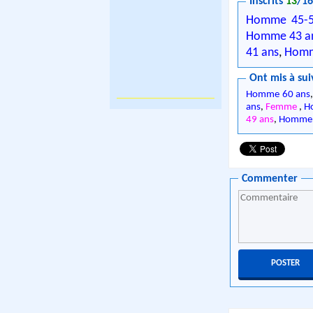
Inscrits
13
/1
Homme 45-5
Homme 43 a
41 ans
,
Homm
Ont mis à sui
Homme 60 ans
ans
,
Femme
,
H
49 ans
,
Homme 
Commenter