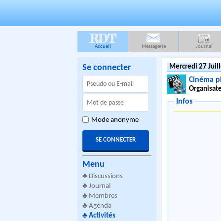
RDT
Accueil
Messagerie
Journal
Se connecter
Mercredi 27 Juil
Cinéma pl
Organisate
Infos
Mode anonyme
Menu
♣
Discussions
♣
Journal
♣
Membres
♣
Agenda
♣
Activités