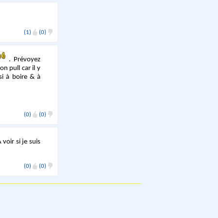
(1)
(0)
. Prévoyez
n pull car il y
si à boire & à
(0)
(0)
 voir si je suis
(0)
(0)