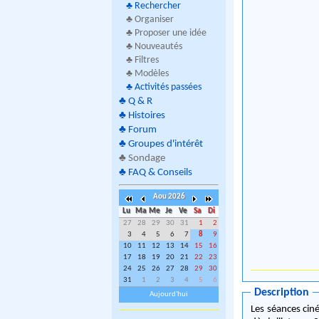
♣
Rechercher
♣ Organiser
♣ Proposer une idée
♣ Nouveautés
♣ Filtres
♣ Modèles
♣
Activités passées
♣
Q & R
♣
Histoires
♣
Forum
♣
Groupes d'intérêt
♣
Sondage
♣
FAQ & Conseils
Aou 2026
Lu
Ma
Me
Je
Ve
Sa
Di
27
28
29
30
31
1
2
3
4
5
6
7
8
9
10
11
12
13
14
15
16
17
18
19
20
21
22
23
24
25
26
27
28
29
30
31
1
2
3
4
5
6
Description
Aujourd'hui
Les séances ciné