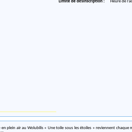
Limite de désinscription :
Heure de l'a
 en plein air au Wolubilis « Une toile sous les étoiles » reviennent chaque m