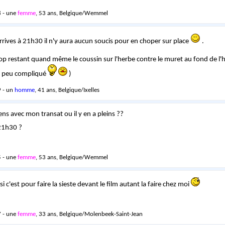
 - une
femme
, 53 ans, Belgique/Wemmel
rives à 21h30 il n'y aura aucun soucis pour en choper sur place
.
top restant quand même le coussin sur l'herbe contre le muret au fond de l'
un peu compliqué
)
 - un
homme
, 41 ans, Belgique/Ixelles
viens avec mon transat ou il y en a pleins ??
 21h30 ?
 - une
femme
, 53 ans, Belgique/Wemmel
 si c'est pour faire la sieste devant le film autant la faire chez moi
 - une
femme
, 33 ans, Belgique/Molenbeek-Saint-Jean