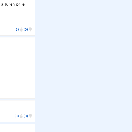
à Julien pr le
(3)
(0)
(0)
(0)