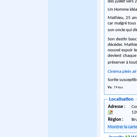
dès juillet vers 
Un Homme idéa
Mathieu, 25 ans
car malgré tous 
son oncle qui d
Son destin basc
décéder. Mathie
nouvel espoir le
devient chaque 
préserver à tout 
Cinéma plein air
Sortie susceptib
Vu
: 79 fois
Localisation
Adresse :
Co
12
Région :
Br
Montrer la cart