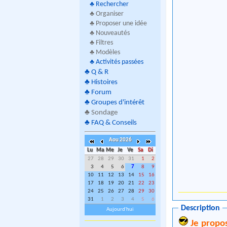
♣
Rechercher
♣ Organiser
♣ Proposer une idée
♣ Nouveautés
♣ Filtres
♣ Modèles
♣
Activités passées
♣
Q & R
♣
Histoires
♣
Forum
♣
Groupes d'intérêt
♣
Sondage
♣
FAQ & Conseils
Aou 2026
Lu
Ma
Me
Je
Ve
Sa
Di
27
28
29
30
31
1
2
3
4
5
6
7
8
9
10
11
12
13
14
15
16
17
18
19
20
21
22
23
24
25
26
27
28
29
30
31
1
2
3
4
5
6
Description
Aujourd'hui
Je propos