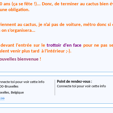
0 ans (ça se fête !)... Donc, de terminer au cactus bien
 une obligation.
viennent au cactus, je n'ai pas de voiture, métro donc si 
 on s'organisera...
 devant l'entrée sur le
trottoir d'en face
pour ne pas se
lent venir plus tard à l'intérieur ;-).
ouvelles bienvenue
!
Point de rendez-vous :
nnecte toi pour voir cette info
Connecte toi pour voir cette info
00
-
Bruxelles
uxelles,
Belgique
e
>>