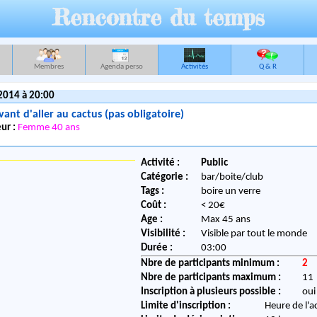
Rencontre du temps
Membres
Agenda perso
Activités
Q & R
2014 à 20:00
vant d'aller au cactus (pas obligatoire)
ur :
Femme 40 ans
Activité :
Public
Catégorie :
bar/boite/club
Tags :
boire un verre
Coût :
< 20€
Age :
Max 45 ans
Visibilité :
Visible par tout le monde
Durée :
03:00
Nbre de participants minimum :
2
Nbre de participants maximum :
11
Inscription à plusieurs possible :
oui
Limite d'inscription :
Heure de l'a