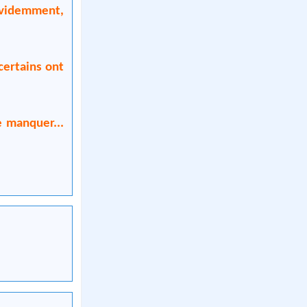
 évidemment,
certains ont
 manquer...