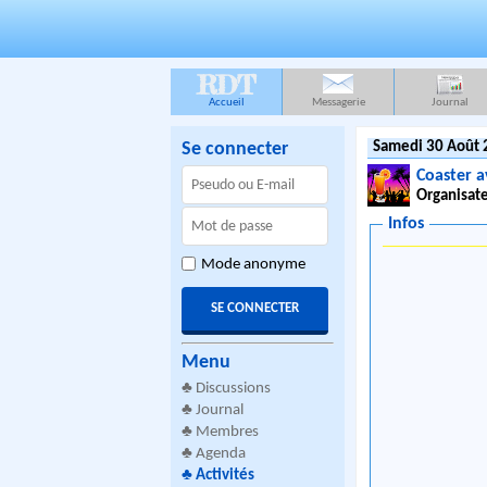
RDT
Accueil
Messagerie
Journal
Se connecter
Samedi 30 Août 
Coaster a
Organisate
Infos
Mode anonyme
Menu
♣
Discussions
♣
Journal
♣
Membres
♣
Agenda
♣
Activités