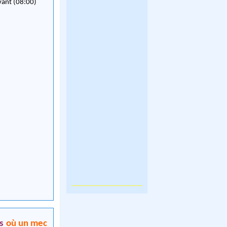
vant (08:00)
s
où un mec