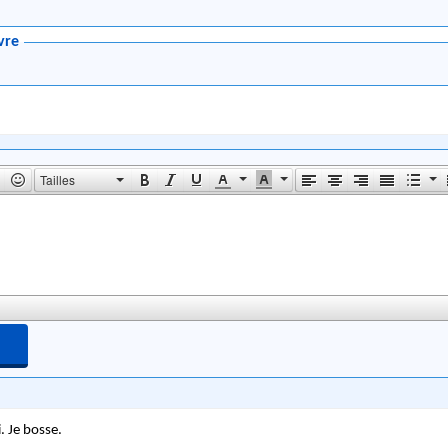
vre
Tailles
. Je bosse.