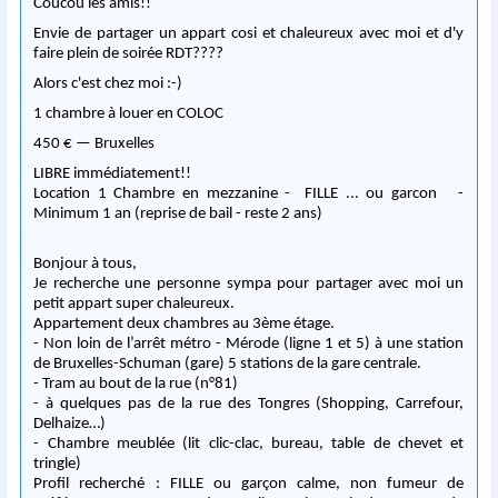
Coucou les amis!!
Envie de partager un appart cosi et chaleureux avec moi et d'y
faire plein de soirée RDT????
Alors c'est chez moi :-)
1 chambre à louer en COLOC
450 € — Bruxelles
LIBRE immédiatement!!
Location 1 Chambre en mezzanine - FILLE ... ou garcon -
Minimum 1 an (reprise de bail - reste 2 ans)
Bonjour à tous,
Je recherche une personne sympa pour partager avec moi un
petit appart super chaleureux.
Appartement deux chambres au 3ème étage.
- Non loin de l’arrêt métro - Mérode (ligne 1 et 5) à une station
de Bruxelles-Schuman (gare) 5 stations de la gare centrale.
- Tram au bout de la rue (n°81)
- à quelques pas de la rue des Tongres (Shopping, Carrefour,
Delhaize…)
- Chambre meublée (lit clic-clac, bureau, table de chevet et
tringle)
Profil recherché : FILLE ou garçon calme, non fumeur de