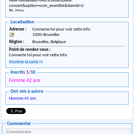
view=details&id=848%3Atemplate-
concert&option=com_eventlist&Itemid=2
Vu
: 28 fois
Localisation
Adresse :
Connecte toi pour voir cette info
1000
-
Bruxelles
Région :
Bruxelles,
Belgique
Point de rendez-vous :
Connecte toi pour voir cette info
Montrer la carte
>>
Inscrits
1
/10
Femme 42 ans
Ont mis à suivre
Homme 45 ans
Commenter