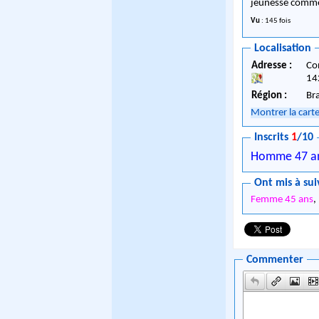
jeunesse comme I
Vu
: 145 fois
Localisation
Adresse :
Co
14
Région :
Br
Montrer la cart
Inscrits
1
/10
Homme 47 a
Ont mis à sui
Femme 45 ans
,
Commenter