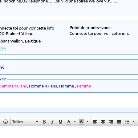
ndochine,U2 Téléphone. .....suivi d'une soirée We love 90'.......
Point de rendez-vous :
nnecte toi pour voir cette info
Connecte toi pour voir cette info
20
-
Braine-L'Alleud
abant Wallon,
Belgique
e
>>
ns
vre
Femme 40 ans
,
Homme 47 ans
,
Homme
,
Femme
Tailles