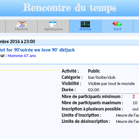
Rencontre du temps
Membres
Agenda perso
Activités
Q & R
mbre 2016 à 23:00
ot for 90'soirée we love 90' dktjack
ur :
Homme 47 ans
Activité :
Public
Catégorie :
bar/boite/club
Visibilité :
Visible par tout le monde
Durée :
02:00
Nbre de participants minimum :
2
Nbre de participants maximum :
10
Inscription à plusieurs possible :
oui
Limite d'inscription :
Heure de l'a
Limite de désinscription :
Heure de l'a