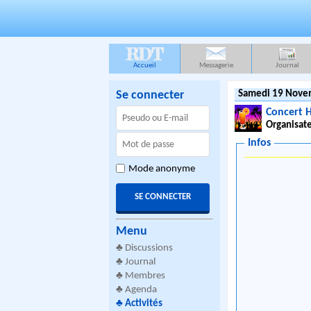
RDT
Accueil
Messagerie
Journal
Se connecter
Samedi 19 Nove
Concert H
Organisate
Infos
Mode anonyme
Menu
♣
Discussions
♣
Journal
♣
Membres
♣
Agenda
♣
Activités