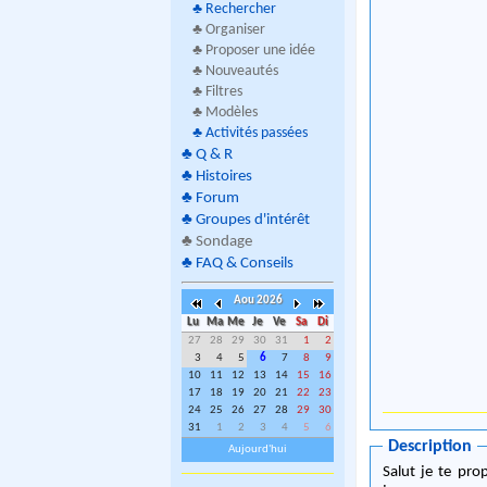
♣
Rechercher
♣ Organiser
♣ Proposer une idée
♣ Nouveautés
♣ Filtres
♣ Modèles
♣
Activités passées
♣
Q & R
♣
Histoires
♣
Forum
♣
Groupes d'intérêt
♣
Sondage
♣
FAQ & Conseils
Aou 2026
Lu
Ma
Me
Je
Ve
Sa
Di
27
28
29
30
31
1
2
3
4
5
6
7
8
9
10
11
12
13
14
15
16
17
18
19
20
21
22
23
24
25
26
27
28
29
30
31
1
2
3
4
5
6
Description
Aujourd'hui
Salut je te pro