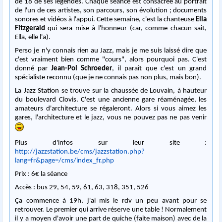
de 18 de ses légendes. Chaque séance est consacrée au portrait
de l'un de ces artistes, son parcours, son évolution ; documents
sonores et vidéos à l'appui. Cette semaine, c'est la chanteuse
Ella
Fitzgerald
qui sera mise à l'honneur (car, comme chacun sait,
Ella, elle l'a).
Perso je n'y connais rien au Jazz, mais je me suis laissé dire que
c'est vraiment bien comme "cours", alors pourquoi pas. C'est
donné par
Jean-Pol Schroeder
, il paraît que c'est un grand
spécialiste reconnu (que je ne connais pas non plus, mais bon).
La Jazz Station se trouve sur la chaussée de Louvain, à hauteur
du boulevard Clovis. C'est une ancienne gare réaménagée, les
amateurs d'architecture se régaleront. Alors si vous aimez les
gares, l'architecture et le jazz, vous ne pouvez pas ne pas venir
Plus d'infos sur leur site :
http://jazzstation.be/cms/jazzstation.php?
lang=fr&page=/cms/index_fr.php
Prix : 6€ la séance
Accès : bus 29, 54, 59, 61, 63, 318, 351, 526
Ça commence à 19h, j'ai mis le rdv un peu avant pour se
retrouver. Le premier qui arrive réserve une table ! Normalement
il y a moyen d'avoir une part de quiche (faite maison) avec de la