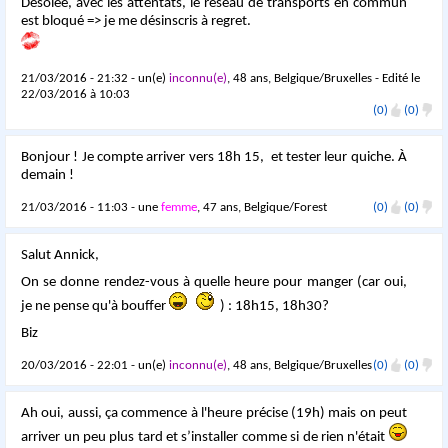
Désolée, avec les attentats, le réseau de transports en commun
est bloqué => je me désinscris à regret.
21/03/2016 - 21:32 - un(e)
inconnu(e)
, 48 ans, Belgique/Bruxelles - Edité le
22/03/2016 à 10:03
(0)
(0)
Bonjour ! Je compte arriver vers 18h 15, et tester leur quiche. À
demain !
21/03/2016 - 11:03 - une
femme
, 47 ans, Belgique/Forest
(0)
(0)
Salut Annick,
On se donne rendez-vous à quelle heure pour manger (car oui,
je ne pense qu'à bouffer
) : 18h15, 18h30?
Biz
20/03/2016 - 22:01 - un(e)
inconnu(e)
, 48 ans, Belgique/Bruxelles
(0)
(0)
Ah oui, aussi, ça commence à l'heure précise (19h) mais on peut
arriver un peu plus tard et s’installer comme si de rien n'était