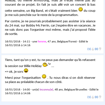
Holiday, ou même Armstrong, mais je n'étais même pas au
courant de ce projet. En fait je suis allé voir un concert là bas
cette semaine, un Big Band, et s'était vraiment bien
du coup
je me suis penchée sur le reste de la programmation.
Par contre, je ne pourrais probablement pas assister à la séance
du 24 mai, sur
Bobby Mc Ferrin, car j'espère être en vacances. Je
ne vais donc pas l'organiser moi même, mais j'ai proposé l'idée
de sortie.
16/01/2016 - 14:11 - une
femme
, 47 ans, Belgique/Forest - Edité le
16/01/2016 à 14:16
(1)
(0)
Tiens, tant qu'on y est, tu ne peux pas demander qu'ils refassent
la session sur Billie Holiday
...
=> ok, je sors
Merci pour l'organisation
. Tu nous diras si on doit réserver
sa place au préalable chacun de son côté.
16/01/2016 - 14:00 - un(e)
inconnu(e)
, 48 ans, Belgique/Bruxelles - Edité le
16/01/2016 à 14:06
(1)
(0)