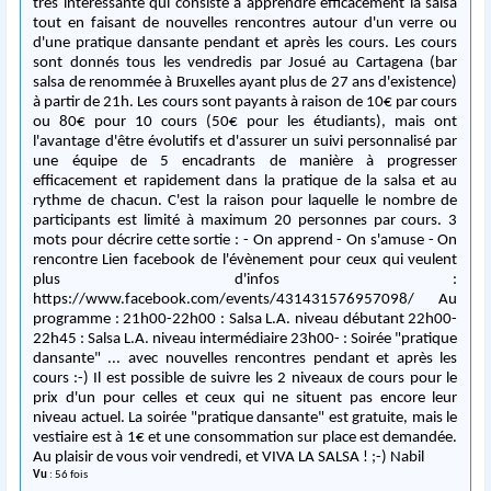
très intéressante qui consiste à apprendre éfficacement la salsa
tout en faisant de nouvelles rencontres autour d'un verre ou
d'une pratique dansante pendant et après les cours. Les cours
sont donnés tous les vendredis par Josué au Cartagena (bar
salsa de renommée à Bruxelles ayant plus de 27 ans d'existence)
à partir de 21h. Les cours sont payants à raison de 10€ par cours
ou 80€ pour 10 cours (50€ pour les étudiants), mais ont
l'avantage d'être évolutifs et d'assurer un suivi personnalisé par
une équipe de 5 encadrants de manière à progresser
efficacement et rapidement dans la pratique de la salsa et au
rythme de chacun. C'est la raison pour laquelle le nombre de
participants est limité à maximum 20 personnes par cours. 3
mots pour décrire cette sortie : - On apprend - On s'amuse - On
rencontre Lien facebook de l'évènement pour ceux qui veulent
plus d'infos :
https://www.facebook.com/events/431431576957098/ Au
programme : 21h00-22h00 : Salsa L.A. niveau débutant 22h00-
22h45 : Salsa L.A. niveau intermédiaire 23h00- : Soirée "pratique
dansante" ... avec nouvelles rencontres pendant et après les
cours :-) Il est possible de suivre les 2 niveaux de cours pour le
prix d'un pour celles et ceux qui ne situent pas encore leur
niveau actuel. La soirée "pratique dansante" est gratuite, mais le
vestiaire est à 1€ et une consommation sur place est demandée.
Au plaisir de vous voir vendredi, et VIVA LA SALSA ! ;-) Nabil
Vu
: 56 fois