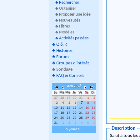
♣
Rechercher
♣ Organiser
♣ Proposer une idée
♣ Nouveautés
♣ Filtres
♣ Modèles
♣
Activités passées
♣
Q & R
♣
Histoires
♣
Forum
♣
Groupes d'intérêt
♣
Sondage
♣
FAQ & Conseils
Aou 2026
Lu
Ma
Me
Je
Ve
Sa
Di
27
28
29
30
31
1
2
3
4
5
6
7
8
9
10
11
12
13
14
15
16
17
18
19
20
21
22
23
24
25
26
27
28
29
30
31
1
2
3
4
5
6
Description
Aujourd'hui
Salut à tous les