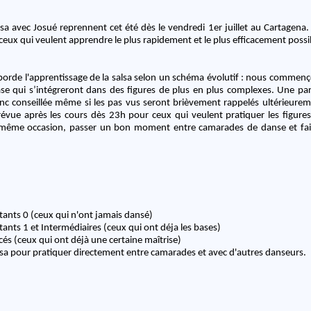
sa avec Josué reprennent cet été dès le vendredi 1er juillet au Cartagena. 
ceux qui veulent apprendre le plus rapidement et le plus efficacement possibl
borde l'apprentissage de la salsa selon un schéma évolutif : nous commen
ase qui s’intégreront dans des figures de plus en plus complexes. Une par
onc conseillée même si les pas vus seront brièvement rappelés ultérieure
évue après les cours dès 23h pour ceux qui veulent pratiquer les figures
a même occasion, passer un bon moment entre camarades de danse et fai
ants 0 (ceux qui n'ont jamais dansé)
ants 1 et Intermédiaires (ceux qui ont déja les bases)
és (ceux qui ont déjà une certaine maîtrise)
alsa pour pratiquer directement entre camarades et avec d'autres danseurs.