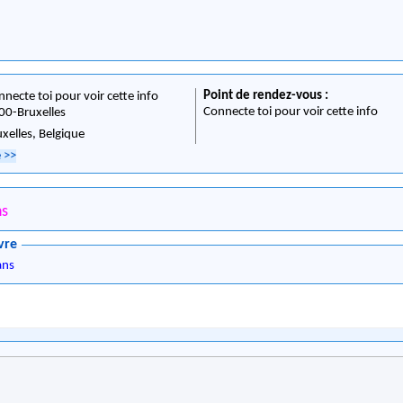
Point de rendez-vous :
nnecte toi pour voir cette info
Connecte toi pour voir cette info
00
-
Bruxelles
uxelles,
Belgique
e
>>
ns
vre
ans