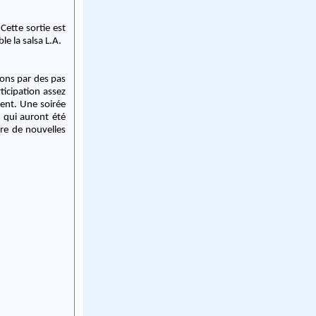
Cette sortie est
e la salsa L.A.
çons par des pas
ticipation assez
ment. Une soirée
 qui auront été
re de nouvelles