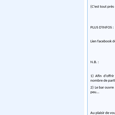
(C'est tout près
PLUS D'INFOS :
Lien facebook de
N.B. :
1) Afin d'offri
nombre de parti
2) Le bar ouvre 
peu...
Au plaisir de vo