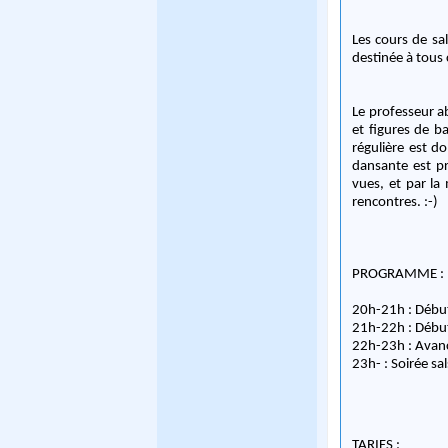
Les cours de sal
destinée à tous 
Le professeur a
et figures de b
régulière est d
dansante est pr
vues, et par l
rencontres. :-)
PROGRAMME :
20h-21h : Début
21h-22h : Début
22h-23h : Avanc
23h- : Soirée s
TARIFS :