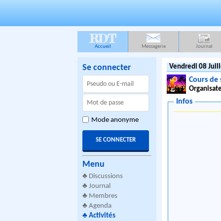
RDT
Accueil
Messagerie
Journal
Se connecter
Vendredi 08 Juil
Cours de 
Organisate
Infos
Mode anonyme
Menu
♣
Discussions
♣
Journal
♣
Membres
♣
Agenda
♣
Activités