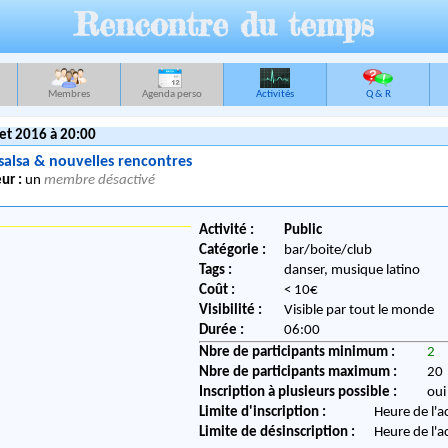
Rencontre du temps
Membres
Agenda perso
Activités
Q & R
let 2016 à 20:00
salsa & nouvelles rencontres
ur :
un
membre désactivé
Activité :
Public
Catégorie :
bar/boite/club
Tags :
danser, musique latino
Coût :
< 10€
Visibilité :
Visible par tout le monde
Durée :
06:00
Nbre de participants minimum :
2
Nbre de participants maximum :
20
Inscription à plusieurs possible :
oui
Limite d'inscription :
Heure de l'a
Limite de désinscription :
Heure de l'a