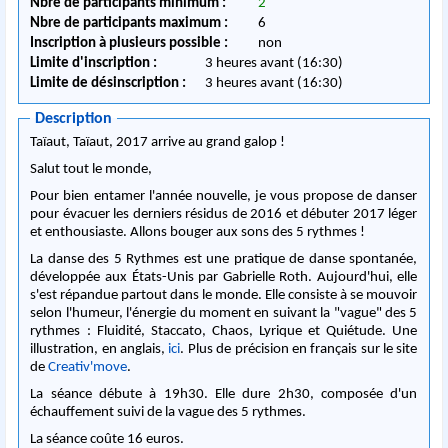
Nbre de participants minimum :
2
Nbre de participants maximum :
6
Inscription à plusieurs possible :
non
Limite d'inscription :
3 heures avant (16:30)
Limite de désinscription :
3 heures avant (16:30)
Description
Taïaut, Taïaut, 2017 arrive au grand galop !
Salut tout le monde,
Pour bien entamer l'année nouvelle, je vous propose de danser
pour évacuer les derniers résidus de 2016 et débuter 2017 léger
et enthousiaste. Allons bouger aux sons des 5 rythmes !
La danse des 5 Rythmes est une pratique de danse spontanée,
développée aux États-Unis par Gabrielle Roth. Aujourd'hui, elle
s'est répandue partout dans le monde. Elle consiste à se mouvoir
selon l'humeur, l'énergie du moment en suivant la "vague" des 5
rythmes : Fluidité, Staccato, Chaos, Lyrique et Quiétude. Une
illustration, en anglais,
ici
. Plus de précision en français sur le site
de
Creativ'move
.
La séance débute à 19h30. Elle dure 2h30, composée d'un
échauffement suivi de la vague des 5 rythmes.
La séance coûte 16 euros.