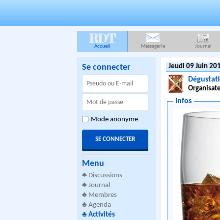
RDT
Accueil
Messagerie
Journal
Se connecter
Jeudi 09 Juin 20
Dégustat
Organisate
Infos
Mode anonyme
Menu
♣
Discussions
♣
Journal
♣
Membres
♣
Agenda
♣
Activités