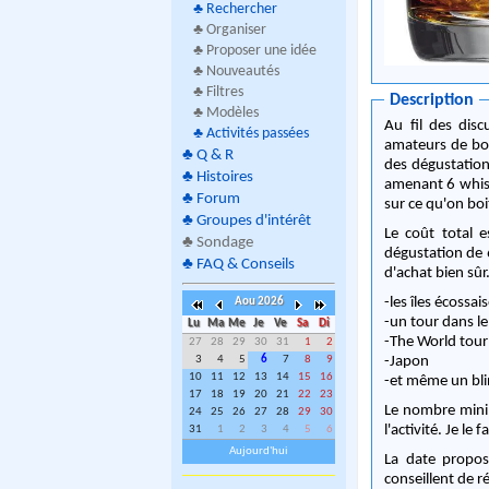
♣
Rechercher
♣ Organiser
♣ Proposer une idée
♣ Nouveautés
♣ Filtres
Description
♣ Modèles
Au fil des dis
♣
Activités passées
amateurs de bon
♣
Q & R
des dégustation
♣
Histoires
amenant 6 whiski
♣
Forum
sur ce qu'on boi
♣
Groupes d'intérêt
Le coût total 
♣
Sondage
dégustation de 6
♣
FAQ & Conseils
d'achat bien sûr
-les îles écossai
Aou 2026
-un tour dans l
Lu
Ma
Me
Je
Ve
Sa
Di
-The World tour
27
28
29
30
31
1
2
-Japon
3
4
5
6
7
8
9
10
11
12
13
14
15
16
-et même un bli
17
18
19
20
21
22
23
Le nombre minim
24
25
26
27
28
29
30
l'activité. Je l
31
1
2
3
4
5
6
Aujourd'hui
La date propos
conseillent de r