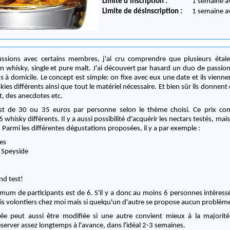
Limite d'inscription :
1 semaine a
Limite de désinscription :
1 semaine a
cussions avec certains membres, j'ai cru comprendre que plusieurs ét
 whisky, single et pure malt. J'ai découvert par hasard un duo de passio
s à domicile. Le concept est simple: on fixe avec eux une date et ils vienn
es différents ainsi que tout le matériel nécessaire. Et bien sûr ils donnent 
t, des anecdotes etc.
est de 30 ou 35 euros par personne selon le thème choisi. Ce prix c
 whisky différents. Il y a aussi possibilité d'acquérir les nectars testés, mai
. Parmi les différentes dégustations proposées, il y a par exemple :
ses
e Speyside
nd test!
um de participants est de 6. S'il y a donc au moins 6 personnes intéressé
e fais volontiers chez moi mais si quelqu'un d'autre se propose aucun problèm
ée peut aussi être modifiée si une autre convient mieux à la majorité.
éserver assez longtemps à l'avance, dans l'idéal 2-3 semaines.