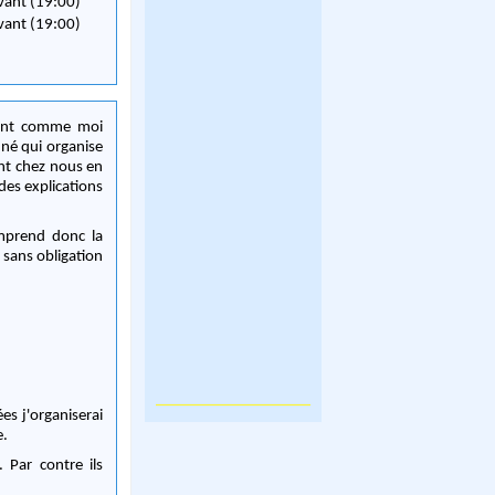
vant (19:00)
vant (19:00)
aient comme moi
nné qui organise
ent chez nous en
des explications
omprend donc la
s sans obligation
es j'organiserai
e.
 Par contre ils