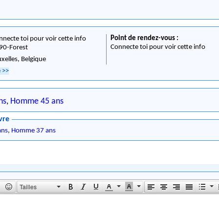
Point de rendez-vous :
nnecte toi pour voir cette info
Connecte toi pour voir cette info
90
-
Forest
uxelles,
Belgique
e
>>
ns
,
Homme 45 ans
vre
ans
,
Homme 37 ans
Tailles