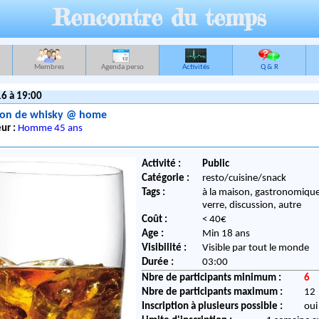
Rencontre du temps
Membres
Agenda perso
Activités
Q & R
16 à 19:00
ion de whisky @ home
ur :
Homme 45 ans
Activité :
Public
Catégorie :
resto/cuisine/snack
Tags :
à la maison, gastronomique
verre, discussion, autre
Coût :
< 40€
Age :
Min 18 ans
Visibilité :
Visible par tout le monde
Durée :
03:00
Nbre de participants minimum :
6
Nbre de participants maximum :
12
Inscription à plusieurs possible :
oui