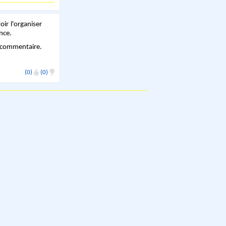
oir l'organiser
nce.
n commentaire.
(0)
(0)