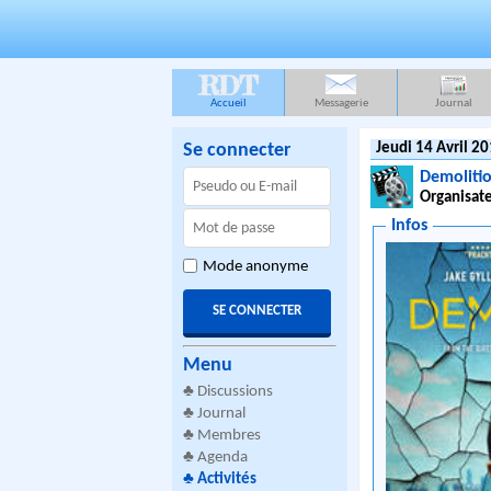
RDT
Accueil
Messagerie
Journal
Se connecter
Jeudi 14 Avril 2
Demoliti
Organisate
Infos
Mode anonyme
Menu
♣
Discussions
♣
Journal
♣
Membres
♣
Agenda
♣
Activités