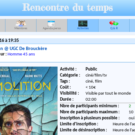
Rencontre du temps
Membres
Agenda perso
Activités
Q & R
016 à 19:35
on @ UGC De Brouckère
ur :
Homme 45 ans
Activité :
Public
Catégorie :
ciné/film/tv
Tags :
ciné, film
Coût :
< 10€
Visibilité :
Visible par tout le monde
Durée :
02:00
Nbre de participants minimum :
2
Nbre de participants maximum :
10
Inscription à plusieurs possible :
oui
Limite d'inscription :
Heure de l'a
Limite de désinscription :
Heure de l'a