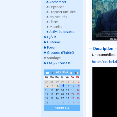
♣
Rechercher
♣ Organiser
♣ Proposer une idée
♣ Nouveautés
♣ Filtres
♣ Modèles
♣
Activités passées
♣
Q & R
♣
Histoires
♣
Forum
Description
♣
Groupes d'intérêt
Une comédie dra
♣
Sondage
http://cinebel
♣
FAQ & Conseils
Aou 2026
Lu
Ma
Me
Je
Ve
Sa
Di
27
28
29
30
31
1
2
3
4
5
6
7
8
9
10
11
12
13
14
15
16
17
18
19
20
21
22
23
24
25
26
27
28
29
30
31
1
2
3
4
5
6
Aujourd'hui