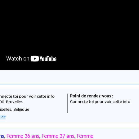
Point de rendez-vous :
nnecte toi pour voir cette info
Connecte toi pour voir cette info
00
-
Bruxelles
uxelles,
Belgique
e
>>
ns
,
Femme 36 ans
,
Femme 37 ans
,
Femme