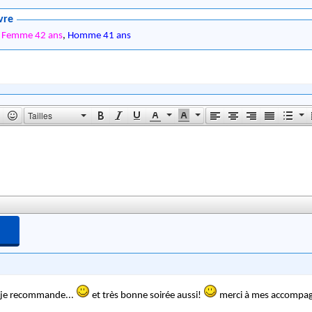
vre
,
Femme 42 ans
,
Homme 41 ans
Tailles
e je recommande...
et très bonne soirée aussi!
merci à mes accompag