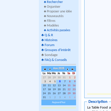
♣
Rechercher
♣ Organiser
♣ Proposer une idée
♣ Nouveautés
♣ Filtres
♣ Modèles
♣
Activités passées
♣
Q & R
♣
Histoires
♣
Forum
♣
Groupes d'intérêt
♣
Sondage
♣
FAQ & Conseils
Aou 2026
Lu
Ma
Me
Je
Ve
Sa
Di
27
28
29
30
31
1
2
3
4
5
6
7
8
9
10
11
12
13
14
15
16
17
18
19
20
21
22
23
24
25
26
27
28
29
30
31
1
2
3
4
5
6
Description
Aujourd'hui
La Table Food 