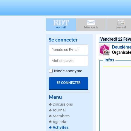
RDT
Accueil
Messagerie
Journal
Se connecter
Vendredi 12 Févr
Deuxième
Organisate
Infos
Mode anonyme
Menu
♣
Discussions
♣
Journal
♣
Membres
♣
Agenda
♣
Activités