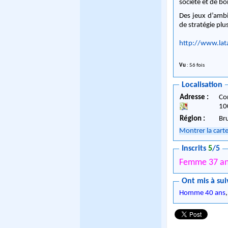
société et de bo
Des jeux d’ambi
de stratégie plu
http://www.la
Vu
: 56 fois
Localisation
Adresse :
Co
10
Région :
Br
Montrer la cart
Inscrits
5
/5
Femme 37 a
Ont mis à sui
Homme 40 ans