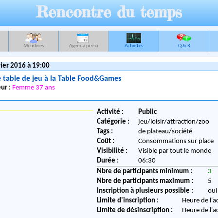
Rencontre du temps
Membres
Agenda perso
Activités
Q & R
ier 2016 à 19:00
 table de jeu à la Table Food&Games
ur :
Femme 37 ans
Activité :
Public
Catégorie :
jeu/loisir/attraction/zoo
Tags :
de plateau/société
Coût :
Consommations sur place
Visibilité :
Visible par tout le monde
Durée :
06:30
Nbre de participants minimum :
3
Nbre de participants maximum :
5
Inscription à plusieurs possible :
oui
Limite d'inscription :
Heure de l'a
Limite de désinscription :
Heure de l'a