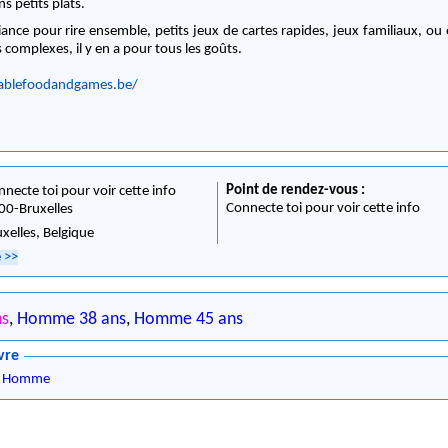
ns petits plats.
ance pour rire ensemble, petits jeux de cartes rapides, jeux familiaux, ou
s complexes, il y en a pour tous les goûts.
tablefoodandgames.be/
Point de rendez-vous :
nnecte toi pour voir cette info
Connecte toi pour voir cette info
00
-
Bruxelles
uxelles,
Belgique
e
>>
ns
,
Homme 38 ans
,
Homme 45 ans
vre
,
Homme