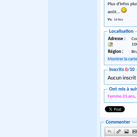
Plus d'infos pl
août...
Vu
: 16 fois
Localisation
Adresse :
Co
10
Région :
Br
Montrer la cart
Inscrits
0
/10
Aucun inscrit
Ont mis à sui
Femme 33 ans
,
Commenter