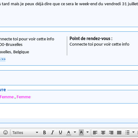
us tard mais je peux déjà dire que ce sera le week-end du vendredi 31 juill
Point de rendez-vous :
nnecte toi pour voir cette info
Connecte toi pour voir cette info
00
-
Bruxelles
uxelles,
Belgique
e
>>
vre
Femme
,
Femme
Tailles