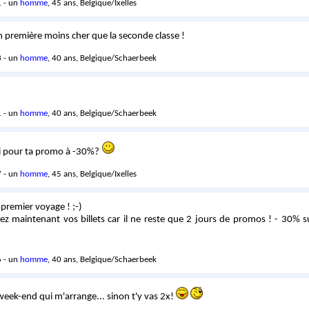
 - un
homme
, 45 ans, Belgique/Ixelles
en première moins cher que la seconde classe !
 - un
homme
, 40 ans, Belgique/Schaerbeek
 - un
homme
, 40 ans, Belgique/Schaerbeek
oi pour ta promo à -30%?
 - un
homme
, 45 ans, Belgique/Ixelles
 premier voyage ! ;-)
ez maintenant vos billets car il ne reste que 2 jours de promos ! - 30% s
 - un
homme
, 40 ans, Belgique/Schaerbeek
 week-end qui m'arrange... sinon t'y vas 2x!