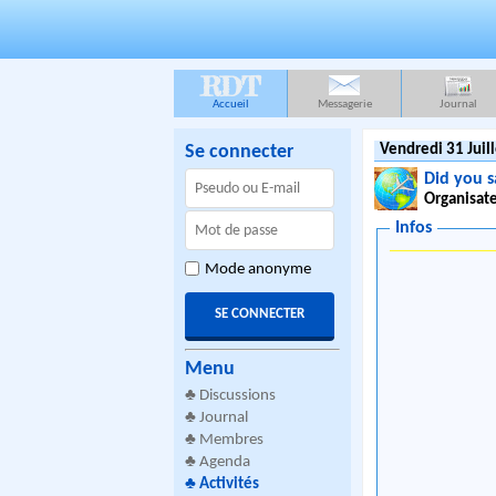
RDT
Accueil
Messagerie
Journal
Se connecter
Vendredi 31 Juil
Did you 
Organisate
Infos
Mode anonyme
Menu
♣
Discussions
♣
Journal
♣
Membres
♣
Agenda
♣
Activités