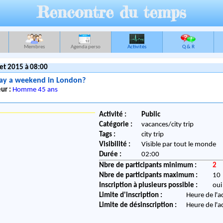
Rencontre du temps
Membres
Agenda perso
Activités
Q & R
let 2015 à 08:00
say a weekend in London?
ur :
Homme 45 ans
Activité :
Public
Catégorie :
vacances/city trip
Tags :
city trip
Visibilité :
Visible par tout le monde
Durée :
02:00
Nbre de participants minimum :
2
Nbre de participants maximum :
10
Inscription à plusieurs possible :
oui
Limite d'inscription :
Heure de l'a
Limite de désinscription :
Heure de l'a