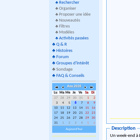
♣
Rechercher
♣ Organiser
♣ Proposer une idée
♣ Nouveautés
♣ Filtres
♣ Modèles
♣
Activités passées
♣
Q & R
♣
Histoires
♣
Forum
♣
Groupes d'intérêt
♣
Sondage
♣
FAQ & Conseils
Aou 2026
Lu
Ma
Me
Je
Ve
Sa
Di
27
28
29
30
31
1
2
3
4
5
6
7
8
9
10
11
12
13
14
15
16
17
18
19
20
21
22
23
24
25
26
27
28
29
30
31
1
2
3
4
5
6
Description
Aujourd'hui
Un week-end à L