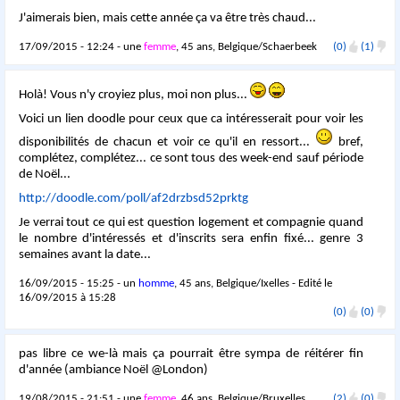
J'aimerais bien, mais cette année ça va être très chaud...
17/09/2015 - 12:24 - une
femme
, 45 ans, Belgique/Schaerbeek
(0)
(1)
Holà! Vous n'y croyiez plus, moi non plus...
Voici un lien doodle pour ceux que ca intéresserait pour voir les
disponibilités de chacun et voir ce qu'il en ressort...
bref,
complétez, complétez... ce sont tous des week-end sauf période
de Noël...
http://doodle.com/poll/af2drzbsd52prktg
Je verrai tout ce qui est question logement et compagnie quand
le nombre d'intéressés et d'inscrits sera enfin fixé... genre 3
semaines avant la date...
16/09/2015 - 15:25 - un
homme
, 45 ans, Belgique/Ixelles - Edité le
16/09/2015 à 15:28
(0)
(0)
pas libre ce we-là mais ça pourrait être sympa de réitérer fin
d'année (ambiance Noël @London)
19/08/2015 - 21:51 - une
femme
, 46 ans, Belgique/Bruxelles
(2)
(0)