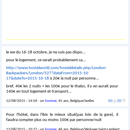
le we du 16-18 octobre, je ne suis pas dispo...
pour le logement, ce serait probablement ca...
http://www.hostelworld.com/hosteldetails.php/London-
Backpackers/London/527?dateFrom=2015-10-
17&dateTo=2015-10-18
à 20€ la nuit par personne...
bref, 40€ les 2 nuits + les 100€ pour le thalys, il y en aurait pour
140€ en tout logement et transport...
12/08/2015 - 14:56 - un
homme
, 45 ans, Belgique/Ixelles
(0)
(0)
Pour l'hôtel, dans l'ibis le mieux situé(pas loin de la gare), il
faudra compter plus ou moins 100€ par personne/nuit
12/08/2015 - 10:27 - un
homme
, 46 ans, Belgique/Woluwe-Saint-Lambert