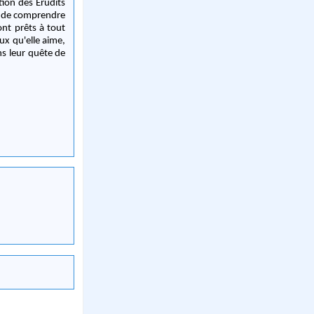
tion des Érudits
nt de comprendre
sont prêts à tout
ux qu'elle aime,
ns leur quête de