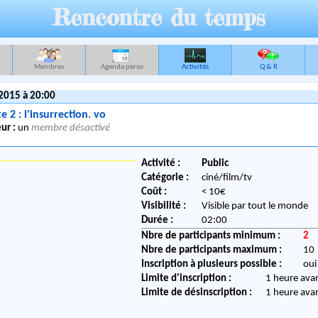
Rencontre du temps
Membres
Agenda perso
Activités
Q & R
2015 à 20:00
 2 : l'insurrection. vo
ur :
un
membre désactivé
Activité :
Public
Catégorie :
ciné/film/tv
Coût :
< 10€
Visibilité :
Visible par tout le monde
Durée :
02:00
Nbre de participants minimum :
2
Nbre de participants maximum :
10
Inscription à plusieurs possible :
oui
Limite d'inscription :
1 heure ava
Limite de désinscription :
1 heure ava