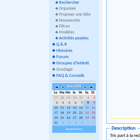
♣
Rechercher
♣ Organiser
♣ Proposer une idée
♣ Nouveautés
♣ Filtres
♣ Modèles
♣
Activités passées
♣
Q & R
♣
Histoires
♣
Forum
♣
Groupes d'intérêt
♣
Sondage
♣
FAQ & Conseils
Aou 2026
Lu
Ma
Me
Je
Ve
Sa
Di
27
28
29
30
31
1
2
3
4
5
6
7
8
9
10
11
12
13
14
15
16
17
18
19
20
21
22
23
24
25
26
27
28
29
30
31
1
2
3
4
5
6
Description
Aujourd'hui
Tris part à la r