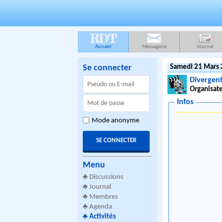
RDT
Accueil
Messagerie
Journal
Se connecter
Samedi 21 Mars 
Divergente
Organisate
Infos
Mode anonyme
Menu
♣
Discussions
♣
Journal
♣
Membres
♣
Agenda
♣
Activités