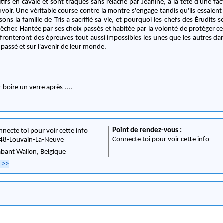
tifs en cavale et sont traqués sans relâche par Jeanine, à la tête d'une fac
uvoir. Une véritable course contre la montre s'engage tandis qu'ils essaie
sons la famille de Tris a sacrifié sa vie, et pourquoi les chefs des Érudits 
êcher. Hantée par ses choix passés et habitée par la volonté de protéger ce
affronteront des épreuves tout aussi impossibles les unes que les autres da
r passé et sur l'avenir de leur monde.
er boire un verre après ....
Point de rendez-vous :
nnecte toi pour voir cette info
Connecte toi pour voir cette info
48
-
Louvain-La-Neuve
abant Wallon,
Belgique
e
>>