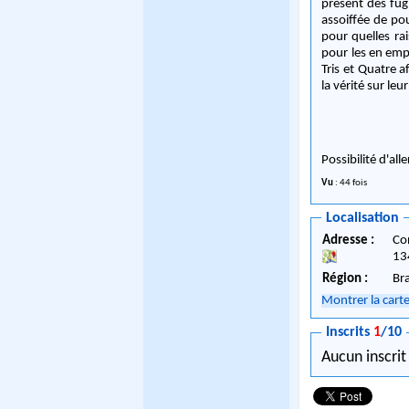
présent des fugi
assoiffée de po
pour quelles rai
pour les en emp
Tris et Quatre 
la vérité sur leu
Possibilité d'all
Vu
: 44 fois
Localisation
Adresse :
Co
13
Région :
Br
Montrer la cart
Inscrits
1
/10
Aucun inscrit