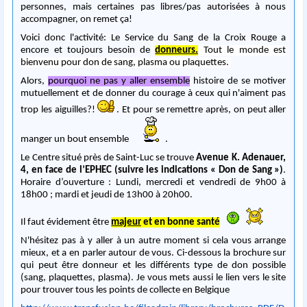
personnes, mais certaines pas libres/pas autorisées à nous
accompagner, on remet ça!
Voici donc l'activité: Le Service du Sang de la Croix Rouge a
encore et toujours besoin de
donneurs.
Tout le monde est
bienvenu pour don de sang, plasma ou plaquettes.
Alors,
pourquoi ne pas y aller ensemble
histoire de se motiver
mutuellement et de donner du courage à ceux qui n'aiment pas
trop les aiguilles?!
. Et pour se remettre après, on peut aller
manger un bout ensemble
.
Le Centre situé près de Saint-Luc se trouve
Avenue K. Adenauer,
4, en face de l’EPHEC (suivre les indications « Don de Sang »)
.
Horaire d’ouverture : Lundi, mercredi et vendredi de 9h00 à
18h00 ; mardi et jeudi de 13h00 à 20h00.
Il faut évidement être
majeur
et en bonne santé
N'hésitez pas à y aller à un autre moment si cela vous arrange
mieux, et a en parler autour de vous. Ci-dessous la brochure sur
qui peut être donneur et les différents type de don possible
(sang, plaquettes, plasma). Je vous mets aussi le lien vers le site
pour trouver tous les points de collecte en Belgique