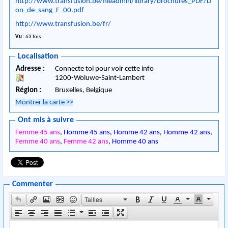
http://www.transfusion.be/fileadmin/library/brochures_PDF/D
on_de_sang_F_00.pdf
http://www.transfusion.be/fr/
Vu
: 63 fois
Localisation
Adresse :
Connecte toi pour voir cette info
1200
-
Woluwe-Saint-Lambert
Région :
Bruxelles,
Belgique
Montrer la carte
>>
Ont mis à suivre
Femme 45 ans
,
Homme 45 ans
,
Homme 42 ans
,
Homme 42 ans
,
Femme 40 ans
,
Femme 42 ans
,
Homme 40 ans
Commenter
Tailles