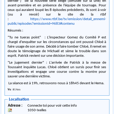
dernier") de la nouvelle série belge (diffusée sur la une) en
avant-première et en présence de l'équipe de tournage. Pour
ceux qui auraient loupé les 8 épisodes précédents, ils sont à voir
(ou à revoir) sur le site de la rtbf
:
https://www.rtbf.be/tv/emission/detail_ennemi-
public/episodes?emissionId=9683#contenu
Résumés :
"Tu ne tueras point" : L'inspecteur Gomez du Comité P est
chargé d'enquêter sur les circonstances qui ont poussé Chloé à
faire usage de son arme. Décidé à faire tomber Chloé, il remet en
doute le témoignage de Michaël et sème le trouble dans son
esprit. Patrick revient sur une décision importante.
"Le jugement dernier" : L'arrivée de Patrick à la messe de
Toussaint inquiète Lucas. Chloé obtient un sursis pour finir ses
investigations et engage une course contre la montre pour
sauver une dernière victime.
La séance est à 19h, retrouvons-nous à 18h45 devant le Hema.
Vu
: 81 fois
Localisation
Adresse :
Connecte toi pour voir cette info
1050
-
Ixelles