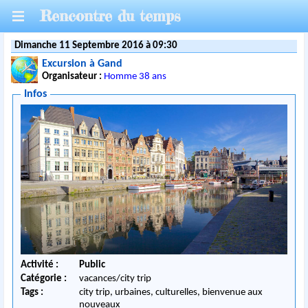
Rencontre du temps
Dimanche 11 Septembre 2016 à 09:30
Excursion à Gand
Organisateur :
Homme 38 ans
Infos
Activité :
Public
Catégorie :
vacances/city trip
Tags :
city trip, urbaines, culturelles, bienvenue aux
nouveaux