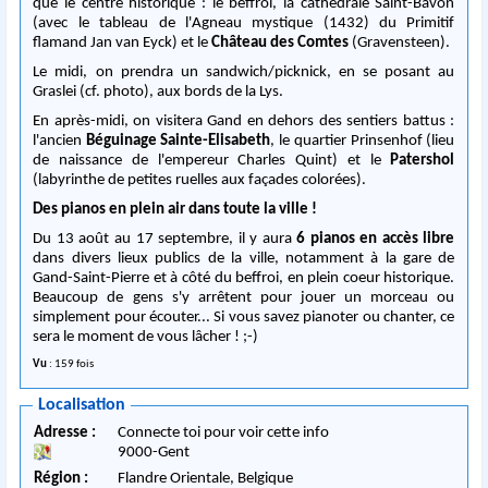
que le centre historique : le beffroi, la cathédrale Saint-Bavon
(avec le tableau de l'Agneau mystique (1432) du Primitif
flamand Jan van Eyck) et le
Château des Comtes
(Gravensteen).
Le midi, on prendra un sandwich/picknick, en se posant au
Graslei (cf. photo), aux bords de la Lys.
En après-midi, on visitera Gand en dehors des sentiers battus :
l'ancien
Béguinage Sainte-Elisabeth
, le quartier Prinsenhof (lieu
de naissance de l'empereur Charles Quint) et le
Patershol
(labyrinthe de petites ruelles aux façades colorées).
Des pianos en plein air dans toute la ville !
Du 13 août au 17 septembre, il y aura
6 pianos en accès libre
dans divers lieux publics de la ville, notamment à la gare de
Gand-Saint-Pierre et à côté du beffroi, en plein coeur historique.
Beaucoup de gens s'y arrêtent pour jouer un morceau ou
simplement pour écouter... Si vous savez pianoter ou chanter, ce
sera le moment de vous lâcher ! ;-)
Vu
: 159 fois
Localisation
Adresse :
Connecte toi pour voir cette info
9000
-
Gent
Région :
Flandre Orientale,
Belgique