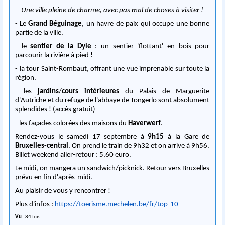
Une ville pleine de charme, avec pas mal de choses à visiter !
- Le
Grand Béguinage
, un havre de paix qui occupe une bonne
partie de la ville.
- le
sentier de la Dyle
: un sentier 'flottant' en bois pour
parcourir la rivière à pied !
- la tour Saint-Rombaut, offrant une vue imprenable sur toute la
région.
- les
jardins
/
cours intérieures
du Palais de Marguerite
d'Autriche et du refuge de l'abbaye de Tongerlo sont absolument
splendides ! (accès gratuit)
- les façades colorées des maisons du
Haverwerf
.
Rendez-vous le samedi 17 septembre à
9h15
à la Gare de
Bruxelles-central
. On prend le train de 9h32 et on arrive à 9h56.
Billet weekend aller-retour : 5,60 euro.
Le midi, on mangera un sandwich/picknick. Retour vers Bruxelles
prévu en fin d'après-midi.
Au plaisir de vous y rencontrer !
Plus d'infos :
https://toerisme.mechelen.be/fr/top-10
Vu
: 84 fois